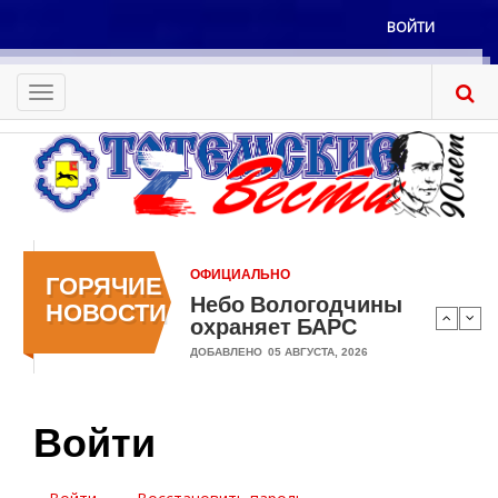
Перейти
ВОЙТИ
к
Меню
основному
учётной
содержанию
Toggle
записи
navigation
пользователя
ОФИЦИАЛЬНО
ГОРЯЧИЕ
Небо Вологодчины
НОВОСТИ
охраняет БАРС
ДОБАВЛЕНО
05 АВГУСТА, 2026
Войти