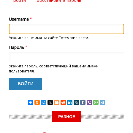
Войти
(активная
Восстановить пароль
Главные
вкладка)
вкладки
Username
Укажите ваше имя на сайте Тотемские вести.
Пароль
Укажите пароль, соответствующий вашему имени
пользователя.
РАЗНОЕ