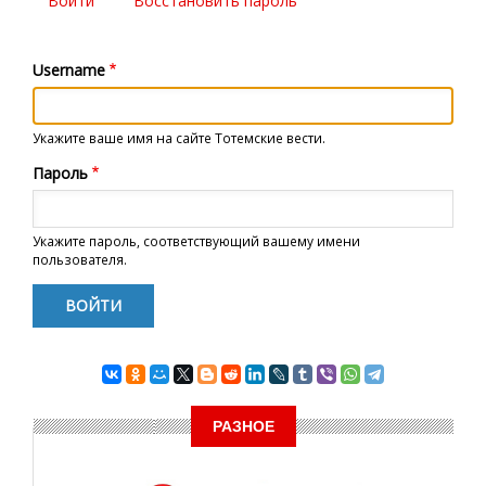
Войти
(активная
Восстановить пароль
Главные
вкладка)
вкладки
Username
Укажите ваше имя на сайте Тотемские вести.
Пароль
Укажите пароль, соответствующий вашему имени
пользователя.
РАЗНОЕ