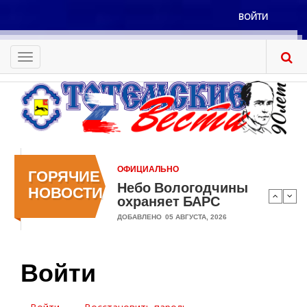
Перейти
ВОЙТИ
к
Меню
основному
учётной
содержанию
Toggle
записи
navigation
пользователя
ОФИЦИАЛЬНО
ГОРЯЧИЕ
Небо Вологодчины
НОВОСТИ
охраняет БАРС
ДОБАВЛЕНО
05 АВГУСТА, 2026
Войти