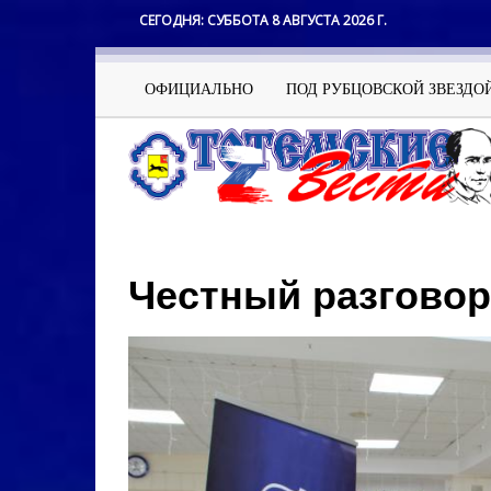
Перейти
СЕГОДНЯ:
СУББОТА 8 АВГУСТА 2026 Г.
к
основному
содержанию
Основная
ОФИЦИАЛЬНО
ПОД РУБЦОВСКОЙ ЗВЕЗДО
навигация
Честный разговор