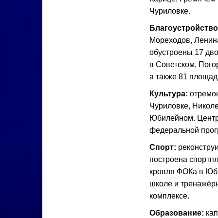
Чуриловке.
Благоустройство
Мореходов, Ленина
обустроены 17 дв
в Советском, Пого
а также 81 площад
Культура:
отремон
Чуриловке, Николе
Юбилейном. Центр
федеральной прог
Спорт:
реконстру
построена спортпл
кровля ФОКа в Юб
школе и тренажёр
комплексе.
Образование:
кап