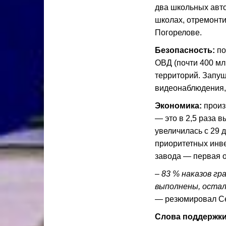
два школьных авто
школах, отремонт
Погорелове.
Безопасность:
по
ОВД (почти 400 мл
территорий. Запу
видеонаблюдения, 
Экономика:
произв
— это в 2,5 раза 
увеличилась с 29 
приоритетных инве
завода — первая о
– 83 % наказов гр
выполнены, оста
— резюмировал Се
Слова поддержки