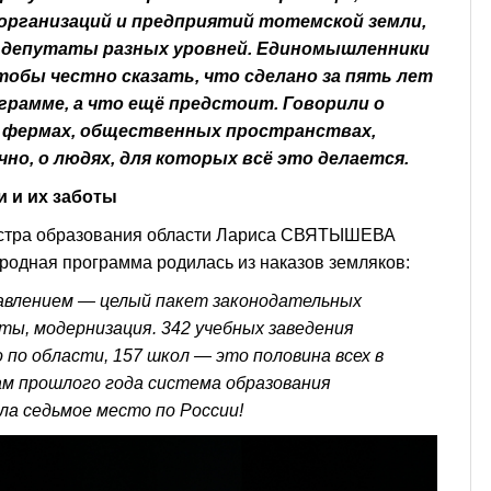
организаций и предприятий тотемской земли,
, депутаты разных уровней. Единомышленники
тобы честно сказать, что сделано за пять лет
грамме, а что ещё предстоит. Говорили о
, фермах, общественных пространствах,
чно, о людях, для которых всё это делается.
и и их заботы
стра образования области Лариса СВЯТЫШЕВА
родная программа родилась из наказов земляков:
авлением — целый пакет законодательных
ты, модернизация. 342 учебных заведения
по области, 157 школ — это половина всех в
ам прошлого года система образования
ла седьмое место по России!