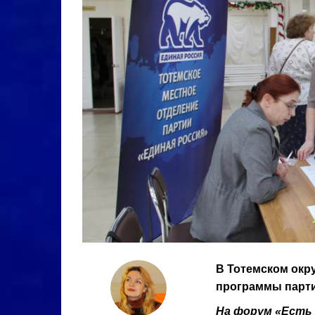
В Тотемском окр
программы парти
На форум «Есть