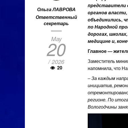
представители 
Ольга ЛАВРОВА
органов власти
Ответственный
объединились, ч
секретарь
по Народной про
дорогах, школах
May
20
медицине и, коне
Главное — жител
/ 2026
Заместитель мини
20
напомнила, что На
– За каждым напр
инициатив, ремон
отремонтировано 
регионе. По итог
Вологодчины заня