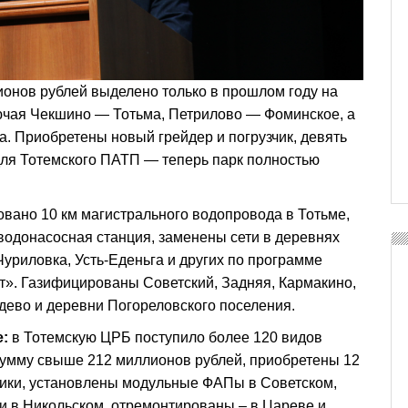
онов рублей выделено только в прошлом году на
лючая Чекшино — Тотьма, Петрилово — Фоминское, а
а. Приобретены новый грейдер и погрузчик, девять
для Тотемского ПАТП — теперь парк полностью
вано 10 км магистрального водопровода в Тотьме,
одонасосная станция, заменены сети в деревнях
 Чуриловка, Усть-Еденьга и других по программе
». Газифицированы Советский, Задняя, Кармакино,
дево и деревни Погореловского поселения.
:
в Тотемскую ЦРБ поступило более 120 видов
сумму свыше 212 миллионов рублей, приобретены 12
ники, установлены модульные ФАПы в Советском,
и в Никольском, отремонтированы – в Цареве и