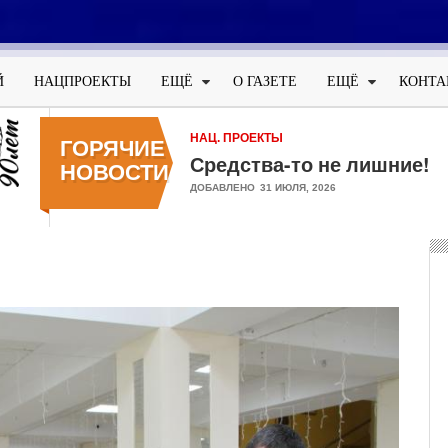
Меню
учётной
Й
НАЦПРОЕКТЫ
ЕЩЁ
О ГАЗЕТЕ
ЕЩЁ
КОНТА
записи
пользователя
НАЦ. ПРОЕКТЫ
НАЦ. ПРОЕКТЫ
ГОРЯЧИЕ
Средства-то не лишние!
Обследуйся и будь споко
НОВОСТИ
ДОБАВЛЕНО
ДОБАВЛЕНО
31 ИЮЛЯ, 2026
24 ИЮЛЯ, 2026