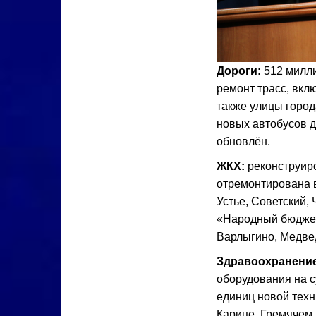
Дороги:
512 милли
ремонт трасс, вк
также улицы город
новых автобусов 
обновлён.
ЖКХ:
реконструиро
отремонтирована в
Устье, Советский,
«Народный бюджет
Варлыгино, Медве
Здравоохранение
оборудования на 
единиц новой тех
Карице, Гремячем 