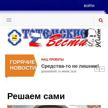
Перейти
ВОЙТИ
к
Меню
основному
учётной
содержанию
Toggle
записи
navigation
пользователя
НАЦ. ПРОЕКТЫ
ГОРЯЧИЕ
Средства-то не лишние!
НОВОСТИ
ДОБАВЛЕНО
31 ИЮЛЯ, 2026
Решаем сами