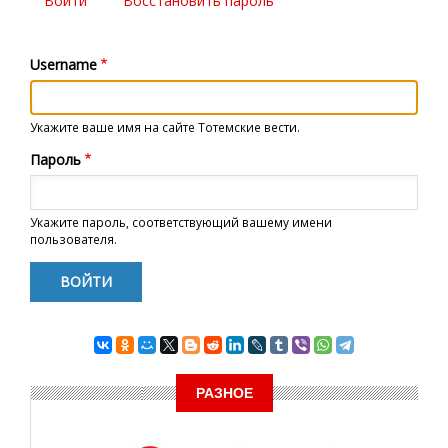
Войти
(активная
Восстановить пароль
Главные
вкладка)
вкладки
Username
Укажите ваше имя на сайте Тотемские вести.
Пароль
Укажите пароль, соответствующий вашему имени
пользователя.
РАЗНОЕ