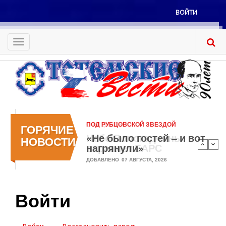
Перейти
ВОЙТИ
к
Меню
основному
учётной
содержанию
Toggle
записи
navigation
пользователя
ПОД РУБЦОВСКОЙ ЗВЕЗДОЙ
ОФИЦИАЛЬНО
ГОРЯЧИЕ
«Не было гостей – и вот
Небо Вологодчины
НОВОСТИ
нагрянули»
охраняет БАРС
ДОБАВЛЕНО
ДОБАВЛЕНО
07 АВГУСТА, 2026
05 АВГУСТА, 2026
Войти