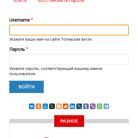
Войти
(активная
Восстановить пароль
Главные
вкладка)
вкладки
Username
Укажите ваше имя на сайте Тотемские вести.
Пароль
Укажите пароль, соответствующий вашему имени
пользователя.
РАЗНОЕ