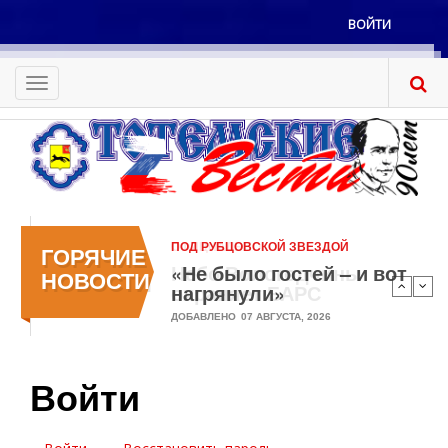
Перейти
ВОЙТИ
к
Меню
основному
учётной
содержанию
Toggle
записи
navigation
пользователя
ПОД РУБЦОВСКОЙ ЗВЕЗДОЙ
ОФИЦИАЛЬНО
ГОРЯЧИЕ
«Не было гостей – и вот
Небо Вологодчины
НОВОСТИ
нагрянули»
охраняет БАРС
ДОБАВЛЕНО
ДОБАВЛЕНО
07 АВГУСТА, 2026
05 АВГУСТА, 2026
Войти