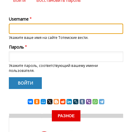
Войти
(активная
Восстановить пароль
Главные
вкладка)
вкладки
Username
Укажите ваше имя на сайте Тотемские вести.
Пароль
Укажите пароль, соответствующий вашему имени
пользователя.
РАЗНОЕ