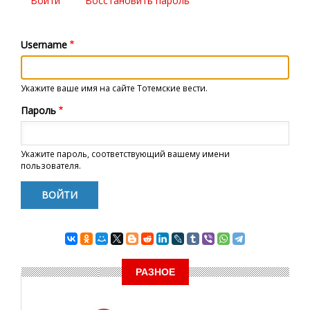
Войти
(активная
Восстановить пароль
Главные
вкладка)
вкладки
Username
Укажите ваше имя на сайте Тотемские вести.
Пароль
Укажите пароль, соответствующий вашему имени
пользователя.
РАЗНОЕ