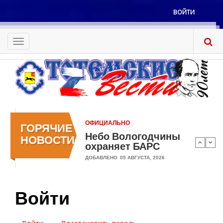
Перейти
ВОЙТИ
к
Меню
основному
учётной
содержанию
Toggle
записи
navigation
пользователя
ОФИЦИАЛЬНО
ГОРЯЧИЕ
Небо Вологодчины
НОВОСТИ
охраняет БАРС
ДОБАВЛЕНО
05 АВГУСТА, 2026
Войти