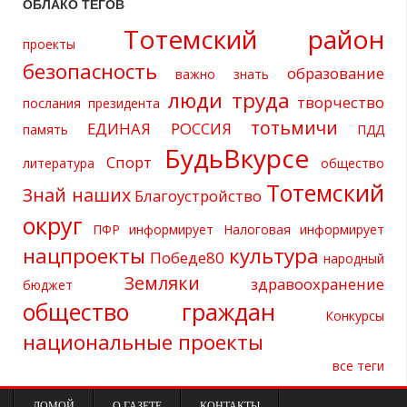
ОБЛАКО ТЕГОВ
Тотемский район
проекты
безопасность
образование
важно знать
люди труда
творчество
послания президента
тотьмичи
ЕДИНАЯ РОССИЯ
память
ПДД
БудьВкурсе
Спорт
литература
общество
Тотемский
Знай наших
Благоустройство
округ
ПФР информирует
Налоговая информирует
нацпроекты
культура
Победе80
народный
Земляки
здравоохранение
бюджет
общество граждан
Конкурсы
национальные проекты
все теги
ДОМОЙ
О ГАЗЕТЕ
КОНТАКТЫ