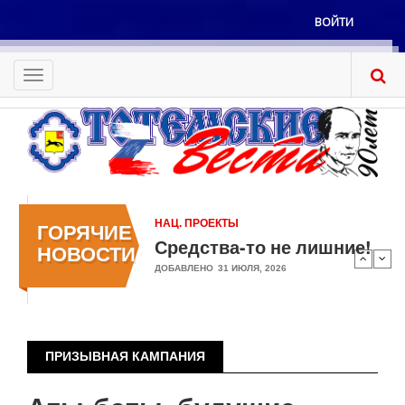
Перейти
ВОЙТИ
к
Меню
основному
учётной
содержанию
Toggle
записи
navigation
пользователя
НАЦ. ПРОЕКТЫ
ГОРЯЧИЕ
Средства-то не лишние!
НОВОСТИ
ДОБАВЛЕНО
31 ИЮЛЯ, 2026
ПРИЗЫВНАЯ КАМПАНИЯ