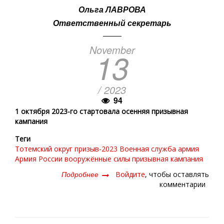
Ольга ЛАВРОВА
Ответственный секретарь
November
13
/ 2023
94
1 октября 2023-го стартовала осенняя призывная
кампания
Теги
Тотемский округ
призыв-2023
Военная служба
армия
Армия России
вооружённые силы
призывная кампания
Подробнее
о
Войдите
, чтобы оставлять
Аты-
комментарии
баты,
будущие
солдаты