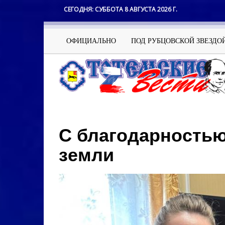
Перейти
СЕГОДНЯ:
СУББОТА 8 АВГУСТА 2026 Г.
к
основному
содержанию
Основная
ОФИЦИАЛЬНО
ПОД РУБЦОВСКОЙ ЗВЕЗДО
навигация
С благодарностью
земли