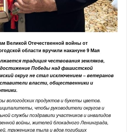
ам Великой Отечественной войны от
огодской области вручили накануне 9 Мая
олжается традиция чествования земляков,
в достижение Победы над фашистской
мский округ не стал исключением – ветеранов
дставители власти, общественники и
отники.
ы вологодских продуктов и букеты цветов.
ниципалитеты, чтобы руководители округов и
ьной службы поздравили участников и инвалидов
енной войны, жителей блокадного Ленинграда,
рей, тружеников тыла и вдов погибших