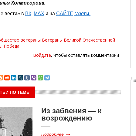
лья Холмогорова.
ие вести» в
ВК
,
МАХ
и на
САЙТЕ
газеты.
общество
ветераны
Ветераны Великой Отечественной
Ы
Победа
Войдите
, чтобы оставлять комментарии
ТЬИ ПО ТЕМЕ
Из забвения — к
возрождению
Подробнее