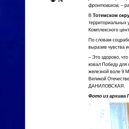
14
фронтовиков,
– р
В
Тотемском окру
территориальных 
Комплексного цен
По словам соцрабо
выразив чувства и
– Это здорово, чт
ковал Победу для 
железной воле 9 М
Великой Отечеств
ДАНИЛОВСКАЯ.
Фото из архива