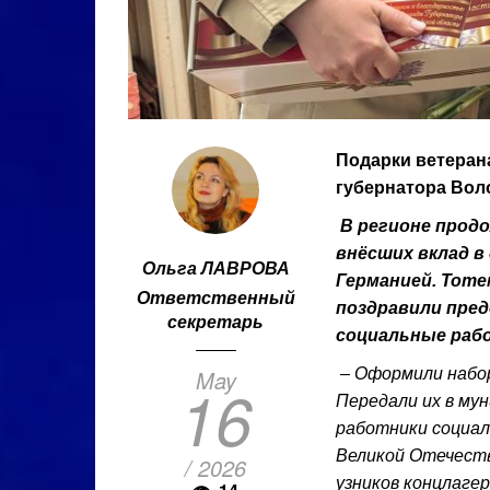
Подарки ветеран
губернатора Вол
В регионе прод
внёсших вклад 
Ольга ЛАВРОВА
Германией. Тоте
Ответственный
поздравили пре
секретарь
социальные раб
May
– Оформили набор
16
Передали их в му
работники социал
Великой Отечеств
/ 2026
узников концлаге