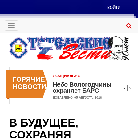
Перейти
ВОЙТИ
к
Меню
основному
учётной
содержанию
Toggle
записи
navigation
пользователя
ОФИЦИАЛЬНО
ГОРЯЧИЕ
Небо Вологодчины
НОВОСТИ
охраняет БАРС
ДОБАВЛЕНО
05 АВГУСТА, 2026
В БУДУЩЕЕ,
СОХРАНЯЯ