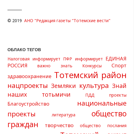
© 2019
АНО "Редакция газеты "Тотемские вести"
ОБЛАКО ТЕГОВ
ЕДИНАЯ
Налоговая информирует
ПФР информирует
РОССИЯ
Спорт
важно знать
Конкурсы
Тотемский район
здравоохранение
нацпроекты
культура
Земляки
Знай
наших
тотьмичи
ПДД
проекты
национальные
Благоустройство
общество
проекты
литература
граждан
творчество
общество
послания