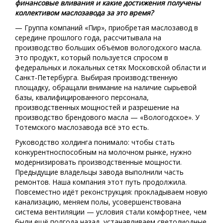
финансовые вливания и какие достижения получены
коллективом маслозавода за это время?
— Группа компаний «Пир», приобретая маслозавод в
середине прошлого года, рассчитывала на
производство больших объёмов вологодского масла.
Это продукт, который пользуется спросом в
федеральных и локальных сетях Московской области и
Санкт-Петербурга. Выбирая производственную
площадку, обращали внимание на наличие сырьевой
базы, квалифицированного персонала,
производственных мощностей и разрешение на
производство брендового масла — «Вологодское». У
Тотемского маслозавода всё это есть.
Руководство холдинга понимало: чтобы стать
конкурентноспособным на молочном рынке, нужно
модернизировать производственные мощности.
Предыдущие владельцы завода выполнили часть
ремонтов. Наша компания этот путь продолжила.
Повсеместно идёт реконструкция: прокладываем новую
канализацию, меняем полы, усовершенствована
система вентиляции — условия стали комфортнее, чем
были ещё полгода назад, устанавливаем светодиодные