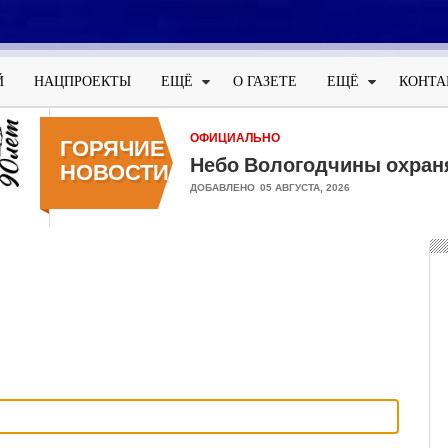
Меню
учётной
Й
НАЦПРОЕКТЫ
ЕЩЁ
О ГАЗЕТЕ
ЕЩЁ
КОНТА
записи
пользователя
ОФИЦИАЛЬНО
ГОРЯЧИЕ
Небо Вологодчины охран
НОВОСТИ
ДОБАВЛЕНО
05 АВГУСТА, 2026