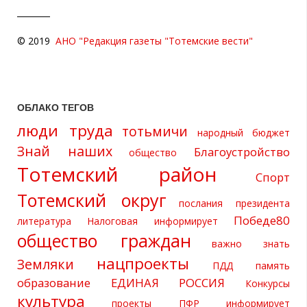
© 2019
АНО "Редакция газеты "Тотемские вести"
ОБЛАКО ТЕГОВ
люди труда
тотьмичи
народный бюджет
Знай наших
Благоустройство
общество
Тотемский район
Спорт
Тотемский округ
послания президента
Победе80
литература
Налоговая информирует
общество граждан
важно знать
нацпроекты
Земляки
ПДД
память
образование
ЕДИНАЯ РОССИЯ
Конкурсы
культура
проекты
ПФР информирует