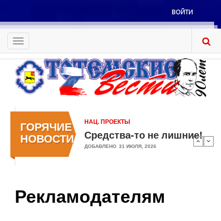
Перейти
ВОЙТИ
к
Меню
основному
учётной
содержанию
Toggle
записи
navigation
пользователя
НАЦ. ПРОЕКТЫ
ГОРЯЧИЕ
Средства-то не лишние!
НОВОСТИ
ДОБАВЛЕНО
31 ИЮЛЯ, 2026
Рекламодателям