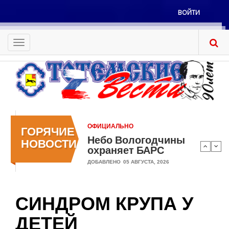
Перейти
ВОЙТИ
к
Меню
основному
учётной
содержанию
Toggle
записи
navigation
пользователя
ОФИЦИАЛЬНО
ГОРЯЧИЕ
Небо Вологодчины
НОВОСТИ
охраняет БАРС
ДОБАВЛЕНО
05 АВГУСТА, 2026
СИНДРОМ КРУПА У
ДЕТЕЙ