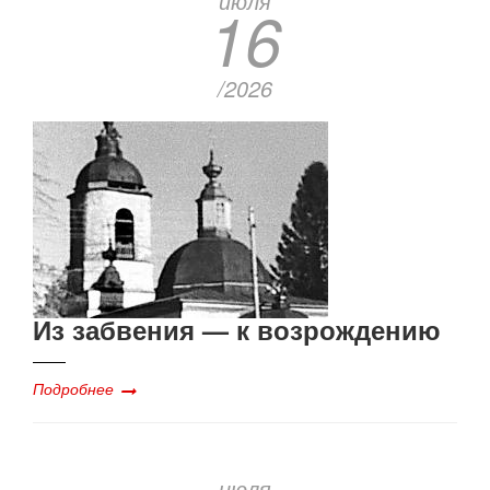
июля
16
/2026
Из забвения — к возрождению
Подробнее
июля