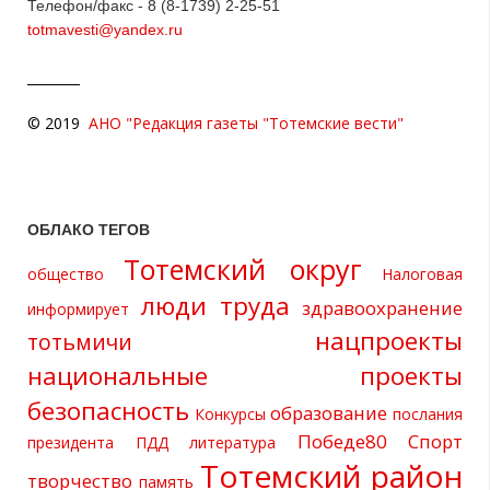
Телефон/факс - 8 (8-1739) 2-25-51
totmavesti@yandex.ru
© 2019
АНО "Редакция газеты "Тотемские вести"
ОБЛАКО ТЕГОВ
Тотемский округ
общество
Налоговая
люди труда
здравоохранение
информирует
нацпроекты
тотьмичи
национальные проекты
безопасность
образование
Конкурсы
послания
Победе80
Спорт
президента
ПДД
литература
Тотемский район
творчество
память