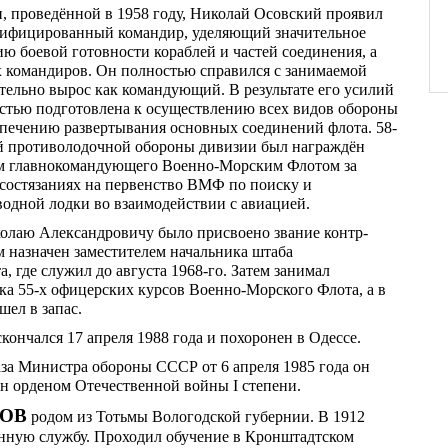
и, проведённой в 1958 году, Николай Осовский проявил
лифицированный командир, уделяющий значительное
 боевой готовности кораблей и частей соединения, а
х командиров. Он полностью справился с занимаемой
тельно вырос как командующий. В результате его усилий
стью подготовлена к осуществлению всех видов обороны
спечению развертывания основных соединений флота. 58-
й противолодочной обороны дивизии был награждён
м главнокомандующего Военно-Морским Флотом за
 состязаниях на первенство ВМФ по поиску и
одной лодки во взаимодействии с авиацией.
колаю Александровичу было присвоено звание контр-
м назначен заместителем начальника штаба
, где служил до августа 1968-го. Затем занимал
ка 55-х офицерских курсов Военно-Морского Флота, а в
шел в запас.
ончался 17 апреля 1988 года и похоронен в Одессе.
за Министра обороны СССР от 6 апреля 1985 года он
н орденом Отечественной войны I степени.
НОВ
родом из Тотьмы Вологодской губернии. В 1912
енную службу. Проходил обучение в Кронштадтском