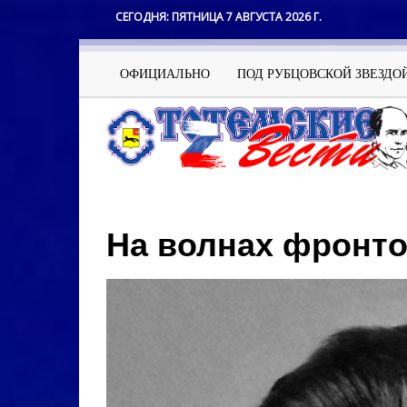
Перейти
СЕГОДНЯ:
ПЯТНИЦА 7 АВГУСТА 2026 Г.
к
основному
содержанию
Основная
ОФИЦИАЛЬНО
ПОД РУБЦОВСКОЙ ЗВЕЗДО
навигация
На волнах фронто