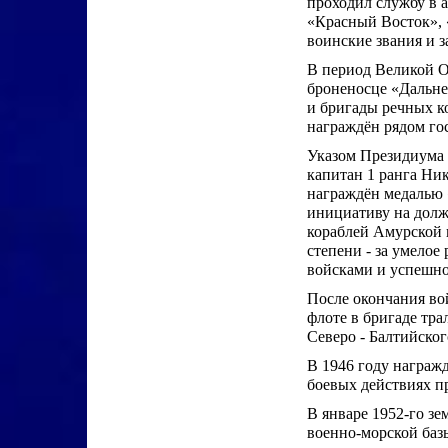
проходил службу в 
«Красный Восток», 
воинские звания и 
В период Великой 
броненосце «Дальне
и бригады речных к
награждён рядом го
Указом Президиума 
капитан 1 ранга Ни
награждён медалью 
инициативу на долж
кораблей Амурской 
степени - за умелое
войсками и успешно
После окончания в
флоте в бригаде тр
Северо - Балтийског
В 1946 году награжд
боевых действиях п
В январе 1952-го з
военно-морской базы