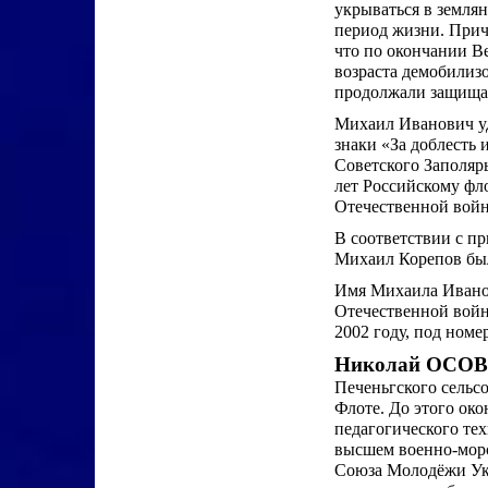
укрываться в землян
период жизни. Прич
что по окончании В
возраста демобилиз
продолжали защища
Михаил Иванович уд
знаки «За доблесть 
Советского Заполярь
лет Российскому фл
Отечественной войне
В соответствии с п
Михаил Корепов был
Имя Михаила Ивано
Отечественной войн
2002 году, под номе
Николай ОСО
Печеньгского сельс
Флоте. До этого ок
педагогического те
высшем военно-мор
Союза Молодёжи Укр