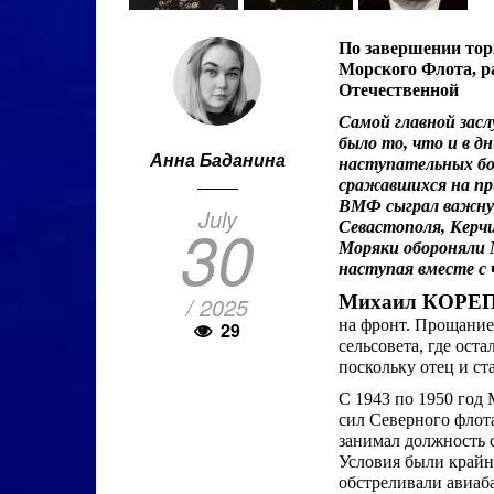
По завершении то
Морского Флота, р
Отечественной
Самой главной зас
было то, что и в д
Анна Баданина
наступательных бо
сражавшихся на при
ВМФ сыграл важную
July
30
Севастополя, Керчи
Моряки обороняли М
наступая вместе с
Михаил КОРЕ
/ 2025
на фронт. Прощание
29
сельсовета, где ост
поскольку отец и ст
С 1943 по 1950 год
сил Северного флот
занимал должность с
Условия были крайн
обстреливали авиаб