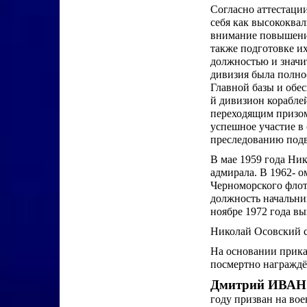
Согласно аттестаци
себя как высококва
внимание повышению
также подготовке и
должностью и значи
дивизия была полно
Главной базы и обе
й дивизион корабле
переходящим призо
успешное участие в
преследованию подв
В мае 1959 года Ни
адмирала. В 1962- о
Черноморского флота
должность начальни
ноябре 1972 года вы
Николай Осовский ск
На основании прика
посмертно награждё
Дмитрий ИВА
году призван на во