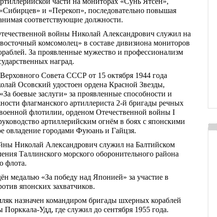
артиллерийской части на мониторах «Сунь Ятсен»,
«Сибирцев» и «Перекоп», последовательно повышая
занимая соответствующие должности.
Отечественной войны Николай Александрович служил на
восточный комсомолец» в составе дивизиона мониторов
ораблей. За проявленные мужество и профессионализм
сударственных наград.
Верховного Совета СССР от 15 октября 1944 года
колай Осовский удостоен ордена Красной Звезды,
«За боевые заслуги» за проявленные способности и
ности флагманского артиллериста 2-й бригады речных
военной флотилии, орденом Отечественной войны I
 руководство артиллерийским огнём в боях с японскими
е овладение городами Фуюань и Гайцзя.
ойны Николай Александрович служил на Балтийском
аления Таллинского морского оборонительного района
о флота.
ён медалью «За победу над Японией» за участие в
ротив японских захватчиков.
емляк назначен командиром бригады шхерных кораблей
 Порккала-Удд, где служил до сентября 1955 года.