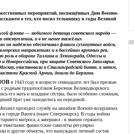
ржественных мероприятий, посвящённых Дню Военно-
асскажем о тех, кто носил тельняшку в годы Великой
лугой флота — любимого детища советского народа —
ни отступления, и в не менее тяжёлых
ях он надёжно обеспечивал фланги сухопутных войск,
морских направлениях и в бассейнах крупных рек.
 роль в обороне Таллина и Ленинграда, Одессы и
 и Новороссийска, при защите Советского Заполярья.
оскву, участвовали в Сталинградской битве, а затем,
 частями Красной Армии, дошли до Берлина.
ПОВ
в 1943 году в возрасте семнадцати лет был призван
 с родным трудопосёлком Березник Великодворского
ались его мать и младшие сёстры, было особенно сложным,
арший брат уже находились на передовой.
 Михаил проходил службу на авиабазе Военно-воздушных
а в городе Ваенга (ныне Североморск). В годы войны
таршего матроса, а завершил - в звании сержанта.
е тяжёлыми: фашистские самолёты регулярно
азы и другие объекты, что вынуждало личный состав