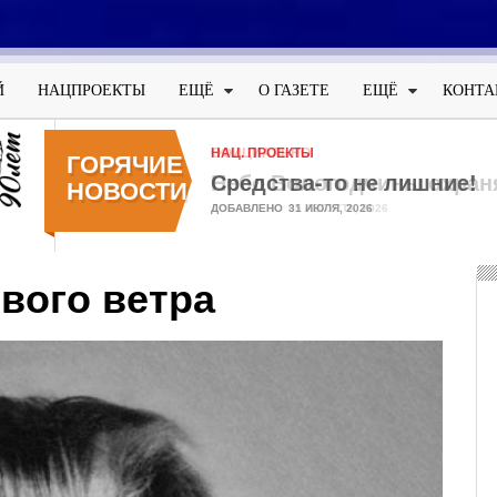
Меню
учётной
Й
НАЦПРОЕКТЫ
ЕЩЁ
О ГАЗЕТЕ
ЕЩЁ
КОНТА
записи
пользователя
НАЦ. ПРОЕКТЫ
ГОРЯЧИЕ
Средства-то не лишние!
НОВОСТИ
ДОБАВЛЕНО
31 ИЮЛЯ, 2026
вого ветра