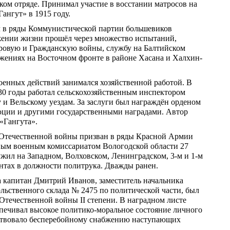
ком отряде. Принимал участие в восстании матросов на
ангут» в 1915 году.
л в ряды Коммунистической партии большевиков
жении жизни прошёл через множество испытаний,
ровую и Гражданскую войны, службу на Балтийском
ражениях на Восточном фронте в районе Хасана и Халхин-
оенных действий занимался хозяйственной работой. В
930 годы работал сельскохозяйственным инспектором
 и Вельскому уездам. За заслуги был награждён орденом
ции и другими государственными наградами. Автор
«Гангута».
Отечественной войны призван в ряды Красной Армии
ым военным комиссариатом Вологодской области 27
ужил на Западном, Волховском, Ленинградском, 3-м и 1-м
тах в должности политрука. Дважды ранен.
да капитан Дмитрий Иванов, заместитель начальника
льственного склада № 2475 по политической части, был
Отечественной войны II степени. В наградном листе
еспечивал высокое политико-моральное состояние личного
бствовало бесперебойному снабжению наступающих