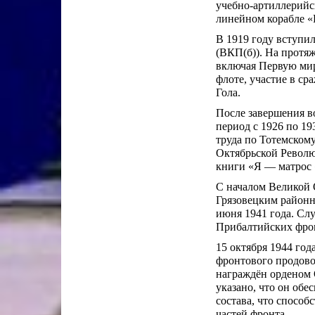
учебно-артиллерийс
линейном корабле «Г
В 1919 году вступи
(ВКП(б)). На протя
включая Первую ми
флоте, участие в с
Гола.
После завершения в
период с 1926 по 1
труда по Тотемскому
Октябрьской Револю
книги «Я — матрос 
С началом Великой 
Грязовецким районн
июня 1941 года. Сл
Прибалтийских фрон
15 октября 1944 го
фронтового продово
награждён орденом 
указано, что он об
состава, что спосо
частей фронта.