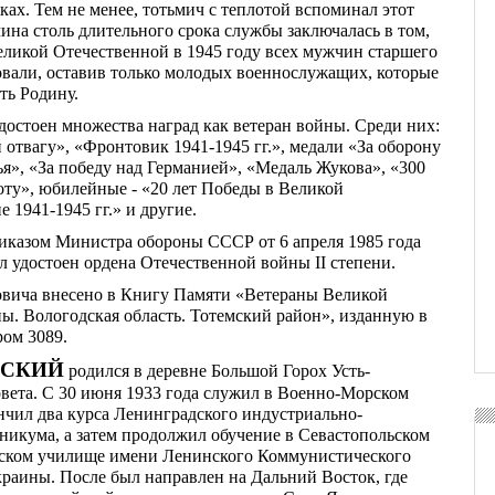
ках. Тем не менее, тотьмич с теплотой вспоминал этот
ина столь длительного срока службы заключалась в том,
еликой Отечественной в 1945 году всех мужчин старшего
овали, оставив только молодых военнослужащих, которые
ть Родину.
остоен множества наград как ветеран войны. Среди них:
и отвагу», «Фронтовик 1941-1945 гг.», медали «За оборону
я», «За победу над Германией», «Медаль Жукова», «300
оту», юбилейные - «20 лет Победы в Великой
 1941-1945 гг.» и другие.
риказом Министра обороны СССР от 6 апреля 1985 года
 удостоен ордена Отечественной войны II степени.
вича внесено в Книгу Памяти «Ветераны Великой
ы. Вологодская область. Тотемский район», изданную в
ром 3089.
ВСКИЙ
родился в деревне Большой Горох Усть-
овета. С 30 июня 1933 года служил в Военно-Морском
ончил два курса Ленинградского индустриально-
хникума, а затем продолжил обучение в Севастопольском
ском училище имени Ленинского Коммунистического
аины. После был направлен на Дальний Восток, где