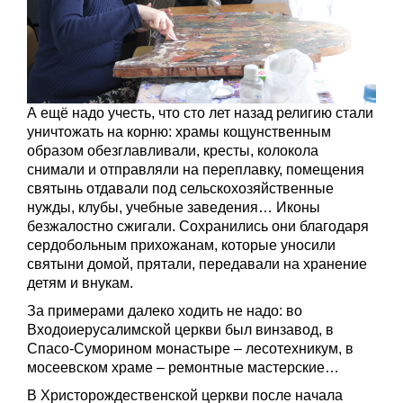
А ещё надо учесть, что сто лет назад религию стали
уничтожать на корню: храмы кощунственным
образом обезглавливали, кресты, колокола
снимали и отправляли на переплавку, помещения
святынь отдавали под сельскохозяйственные
нужды, клубы, учебные заведения… Иконы
безжалостно сжигали. Сохранились они благодаря
сердобольным прихожанам, которые уносили
святыни домой, прятали, передавали на хранение
детям и внукам.
За примерами далеко ходить не надо: во
Входоиерусалимской церкви был винзавод, в
Спасо-Суморином монастыре – лесотехникум, в
мосеевском храме – ремонтные мастерские…
В Христорождественской церкви после начала