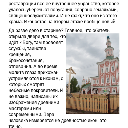
реставрации всё её внутреннее убранство, которое
удалось уберечь от поругания, собрано земляками,
священнослужителями. И не факт, что оно из этого
храма. Иконостас на втором этаже вообще новый.
Да разве дело в старине? Главное,
что обитель
открыла двери для тех, кто
идёт к Богу, там проводят
службы, таинства
крещения,
бракосочетания,
отпевания. А во время
молитв глаза прихожан
устремляются к иконам, с
которых смотрят
небесные покровители. И
не важно, написаны их
изображения древними
мастерами или
современными. Вера
человека измеряется не древностью икон, это
точно.