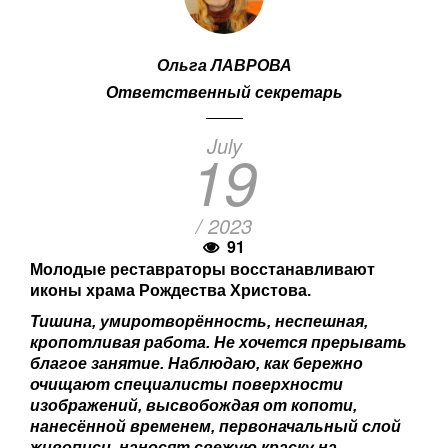
Ольга ЛАВРОВА
Ответственный секретарь
July
19
/ 2023
91
Молодые реставраторы восстанавливают
иконы храма Рождества Христова.
Тишина, умиротворённость, неспешная,
кропотливая работа. Не хочется прерывать
благое занятие. Наблюдаю, как бережно
очищают специалисты поверхности
изображений, высвобождая от копоти,
нанесённой временем, первоначальный слой
живописи, наносят свежую краску на