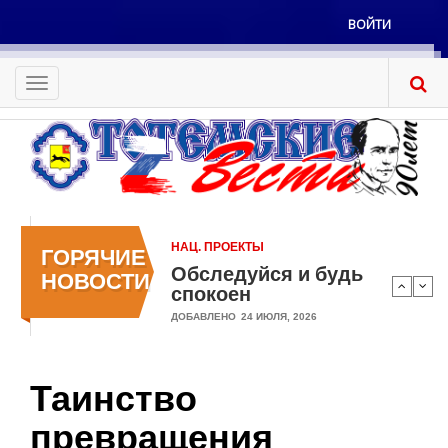
Перейти
ВОЙТИ
к
Меню
основному
учётной
содержанию
Toggle
записи
navigation
пользователя
НАЦ. ПРОЕКТЫ
ГОРЯЧИЕ
Обследуйся и будь
НОВОСТИ
спокоен
ДОБАВЛЕНО
24 ИЮЛЯ, 2026
Таинство
превращения