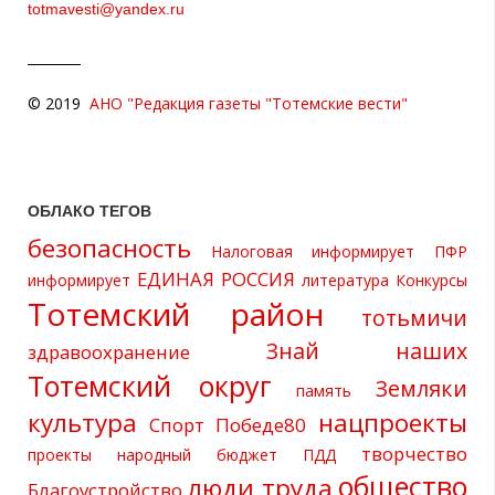
totmavesti@yandex.ru
© 2019
АНО "Редакция газеты "Тотемские вести"
ОБЛАКО ТЕГОВ
безопасность
Налоговая информирует
ПФР
ЕДИНАЯ РОССИЯ
информирует
литература
Конкурсы
Тотемский район
тотьмичи
Знай наших
здравоохранение
Тотемский округ
Земляки
память
культура
нацпроекты
Спорт
Победе80
творчество
проекты
народный бюджет
ПДД
общество
люди труда
Благоустройство