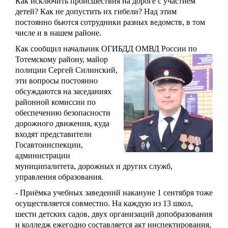
Как исключить происшествия на дороге с участием
детей? Как не допустить их гибели? Над этим
постоянно бьются сотрудники разных ведомств, в том
числе и в нашем районе.
Как сообщил начальник ОГИБДД ОМВД России по
Тотемскому району, майор
полиции Сергей Силинский,
эти вопросы постоянно
обсуждаются на заседаниях
районной комиссии по
обеспечению безопасности
дорожного движения, куда
входят представители
Госавтоинспекции,
администрации
муниципалитета, дорожных и других служб,
управления образования.
- Приёмка учебных заведений накануне 1 сентября тоже
осуществляется совместно. На каждую из 13 школ,
шести детских садов, двух организаций допобразования
и колледж ежегодно составляется акт инспектирования,