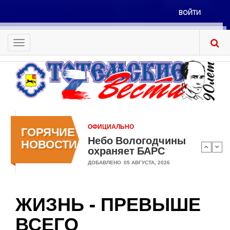
Перейти
ВОЙТИ
к
Меню
основному
учётной
содержанию
Toggle
записи
navigation
пользователя
ОФИЦИАЛЬНО
ГОРЯЧИЕ
Небо Вологодчины
НОВОСТИ
охраняет БАРС
ДОБАВЛЕНО
05 АВГУСТА, 2026
ЖИЗНЬ - ПРЕВЫШЕ
ВСЕГО