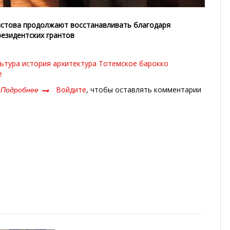
истова продолжают восстанавливать благодаря
езидентских грантов
льтура
история
архитектура
Тотемское барокко
е
Подробнее
о
Войдите
, чтобы оставлять комментарии
Таинство
возрождения