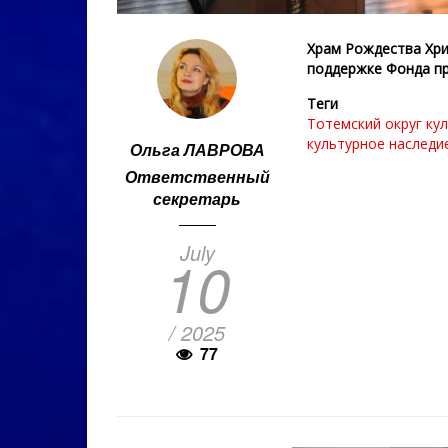
Храм Рождества Хр
поддержке Фонда пр
Теги
Тотемский округ
ку
культурное наследи
Ольга ЛАВРОВА
Ответственный
секретарь
July
10
/ 2025
77