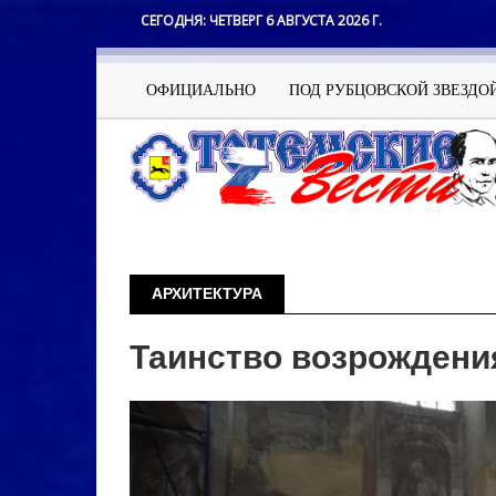
Перейти
СЕГОДНЯ:
ЧЕТВЕРГ 6 АВГУСТА 2026 Г.
к
основному
содержанию
Основная
ОФИЦИАЛЬНО
ПОД РУБЦОВСКОЙ ЗВЕЗДО
навигация
АРХИТЕКТУРА
Таинство возрождени