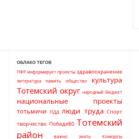
ОБЛАКО ТЕГОВ
здравоохранение
ПФР информирует
проекты
культура
литература
память
общество
Тотемский округ
народный бюджет
национальные проекты
люди труда
тотьмичи
Спорт
ПДД
Тотемский
творчество
Победе80
район
важно знать
Конкурсы