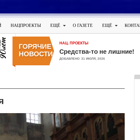
Меню
учётной
Й
НАЦПРОЕКТЫ
ЕЩЁ
О ГАЗЕТЕ
ЕЩЁ
КОНТА
записи
пользователя
НАЦ. ПРОЕКТЫ
ГОРЯЧИЕ
Средства-то не лишние!
НОВОСТИ
ДОБАВЛЕНО
31 ИЮЛЯ, 2026
я