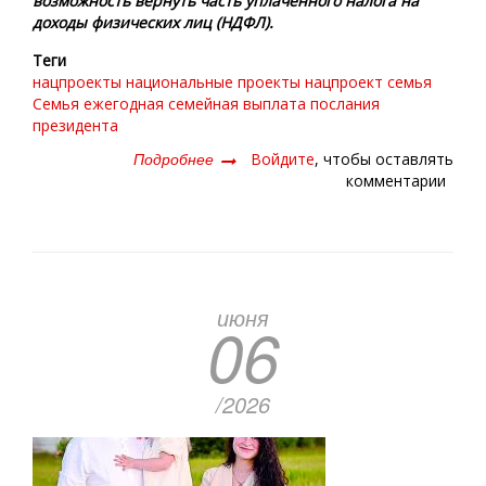
возможность вернуть часть уплаченного налога на
доходы физических лиц (НДФЛ).
Теги
нацпроекты
национальные проекты
нацпроект семья
Семья
ежегодная семейная выплата
послания
президента
Подробнее
о
Войдите
, чтобы оставлять
Средства-
комментарии
то
не
лишние!
июня
06
/2026