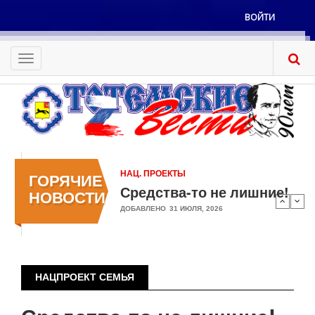
Перейти
ВОЙТИ
к
Меню
основному
учётной
содержанию
Toggle
записи
navigation
пользователя
НАЦ. ПРОЕКТЫ
ГОРЯЧИЕ
Средства-то не лишние!
НОВОСТИ
ДОБАВЛЕНО
31 ИЮЛЯ, 2026
НАЦПРОЕКТ СЕМЬЯ