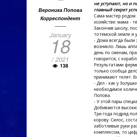
не уступают, но и 
Вероника Попова
главный секрет усп
Сама мастер родом 
Корреспондент
хозяйстве: мама - т
Закончив школу, по
January
тотемской земле и 
18
- Дома всегда были
возникло. Лишь апп
день по сменам, пра
/ 2021
говорится, с корабл
Результатами фермы
138
только сообща дело
принимают телят. Вс
- Дел - как у Золуш
необходимое количе
Попова.
- У этой пары специ
Добиваются высоких
Три года подряд по
корову. Силос, сост
заботливые руки ра
комплексом, то циф