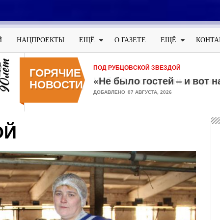
Меню
учётной
Й
НАЦПРОЕКТЫ
ЕЩЁ
О ГАЗЕТЕ
ЕЩЁ
КОНТА
записи
пользователя
ОФИЦИАЛЬНО
ГОРЯЧИЕ
Небо Вологодчины охран
НОВОСТИ
ДОБАВЛЕНО
05 АВГУСТА, 2026
ОЙ