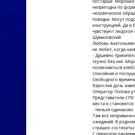
постарше. Морошке -
непригодна по форм
человеческое обращ
повадки. Могут подо
конструкцией. Да и
чувствуют людское 
Шумиловский.
Любовь Анатольевна
не любит, когда нах
- Душевно прикипела
скучно без них. Мор
полакомиться хлебо
спокойная и послуш
Свободного времени
Взрослая дочь живё
Оператор Попова уч
Представители СПК 
места и становятся
- Нельзя одинаково
Там всё непривычно
ожиданий. В родном 
страшно состязатьс
С приходом пандеми