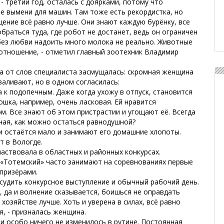
 третий год, осталась с доярками, потому что
е вымени для машин. Там тоже есть рекордистка, но
ение всё равно лучше. Они знают каждую бурёнку, все
браться туда, где робот не достанет, ведь он ограничен
 без любви надоить много молока не реально. Животные
отношение, - отметил главный зоотехник Владимир
 от слов специалиста засмущалась: скромная женщина
валивают, но в одном согласилась:
 к подопечным. Даже когда ухожу в отпуск, становится
ошка, например, очень ласковая. Ей нравится
м. Все знают об этом пристрастии и угощают её. Всегда
ная, как можно остаться равнодушной?
 остаётся мало и занимают его домашние хлопоты.
т в Вологде.
аствовала в областных и районных конкурсах.
«Тотемский» часто занимают на соревнованиях первые
 призёрами.
 судить конкурсное выступление и обычный рабочий день.
, да и волнение сказывается, боишься не оправдать
хозяйстве лучше. Хоть и уверена в силах, всё равно
я, - призналась женщина.
и особо ничего не изменилось в рутине. Постоянная