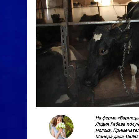
На ферме «Варницы
Лидия Рябева получ
молока. Примечател
Манера дала 15090.