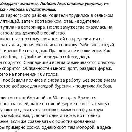
побеждают машины. Любовь Анатольевна уверена, их
еха - любовь к подопечным.
из Тарногского района. Родители трудились в сельском
елятницей, затем зоотехником, отец - водителем.
ступила на ветеринара. После замужества оказалась на
устроилась дояркой в хозяйство.
 животные, поэтому сложностей на предприятии не
араты для доения оказались в новинку. Работаю каждый
ктически без выходных. Праздники не исключение. Как
я на бал, - с улыбкой поведала собеседница.
 гордится. С напарницей всегда обмениваются опытом,
 спорится. Обязанностей много: доят, раздают фураж,
его на попечении 108 голов.
ки, пообедали полчаса и снова за работу. Без весов знаем
ство добавок для каждой бурёнки, - пошутила Любовь
алистов стаж большой - к 30-ти годам близится.
 показателей, даже на одной ферме не все так могут.
лучают по десять тысяч килограммов на фуражную
ав комбикорма, условия одни и те же, вот только
зные. Если же сравнивать с роботизированным
ры примерно схожи, однако скот там молодой, а здесь