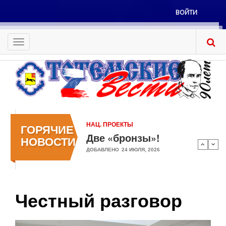
Перейти
ВОЙТИ
к
Меню
основному
учётной
содержанию
Toggle
записи
navigation
пользователя
НАЦ. ПРОЕКТЫ
ГОРЯЧИЕ
Две «бронзы»!
НОВОСТИ
ДОБАВЛЕНО
24 ИЮЛЯ, 2026
Честный разговор