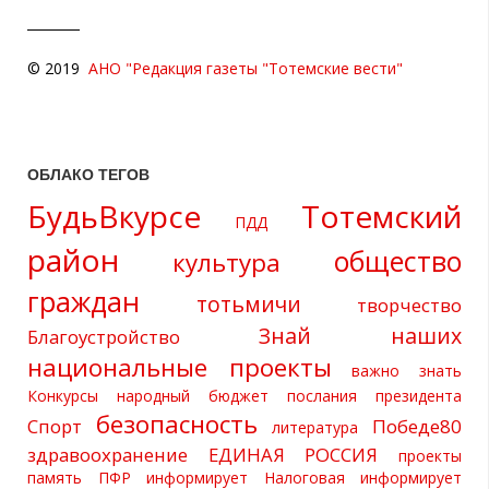
© 2019
АНО "Редакция газеты "Тотемские вести"
ОБЛАКО ТЕГОВ
БудьВкурсе
Тотемский
ПДД
район
общество
культура
граждан
тотьмичи
творчество
Знай наших
Благоустройство
национальные проекты
важно знать
Конкурсы
народный бюджет
послания президента
безопасность
Спорт
Победе80
литература
здравоохранение
ЕДИНАЯ РОССИЯ
проекты
память
ПФР информирует
Налоговая информирует