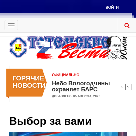
Перейти
ВОЙТИ
к
Меню
основному
учётной
содержанию
Toggle
записи
navigation
пользователя
ОФИЦИАЛЬНО
ГОРЯЧИЕ
Небо Вологодчины
НОВОСТИ
охраняет БАРС
ДОБАВЛЕНО
05 АВГУСТА, 2026
Выбор за вами