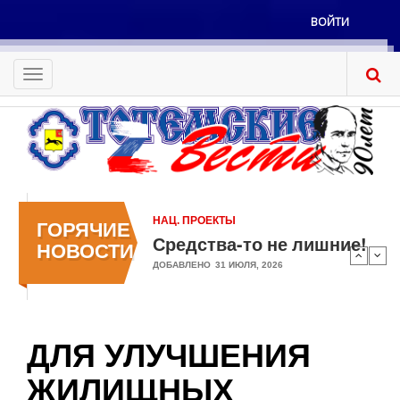
Перейти
ВОЙТИ
к
Меню
основному
учётной
содержанию
Toggle
записи
navigation
пользователя
НАЦ. ПРОЕКТЫ
ГОРЯЧИЕ
Средства-то не лишние!
НОВОСТИ
ДОБАВЛЕНО
31 ИЮЛЯ, 2026
ДЛЯ УЛУЧШЕНИЯ
ЖИЛИЩНЫХ