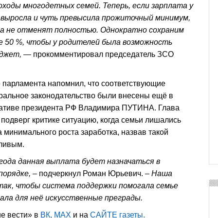
ходы многодетных семей. Теперь, если зарплата у
 выросла и чуть превысила прожиточный минимум,
ка не отменят полностью. Однократно сохраним
е 50 %, чтобы у родителей была возможность
джет, —
прокомментировал председатель ЗСО
 парламента напомнил, что соответствующие
ральное законодательство были внесены ещё в
ативе президента РФ Владимира ПУТИНА. Глава
 подверг критике ситуацию, когда семьи лишались
а минимального роста заработка, назвав такой
ливым.
 года данная выплата будет назначаться в
порядке,
– подчеркнул Роман Юрьевич. –
Наша
 так, чтобы система поддержки помогала семье
вала для неё искусственные преграды.
ие вести» в
ВК
,
МАХ
и на
САЙТЕ
газеты.