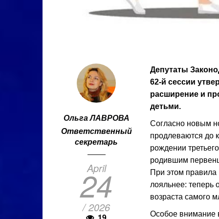
Депутаты Законо
62-й сессии утв
расширение и пр
детьми.
Ольга ЛАВРОВА
Согласно новым н
Ответственный
продлеваются до к
секретарь
рождении третьег
родившим первенца
April
24
При этом правила
лояльнее: теперь 
возраста самого м
/ 2026
Особое внимание в
19