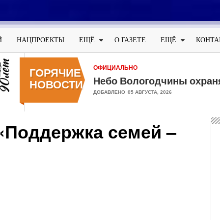
Меню
учётной
Й
НАЦПРОЕКТЫ
ЕЩЁ
О ГАЗЕТЕ
ЕЩЁ
КОНТА
записи
пользователя
ОФИЦИАЛЬНО
ГОРЯЧИЕ
Небо Вологодчины охран
НОВОСТИ
ДОБАВЛЕНО
05 АВГУСТА, 2026
«Поддержка семей –