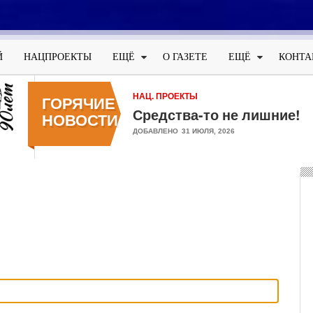
Меню
учётной
Й
НАЦПРОЕКТЫ
ЕЩЁ
О ГАЗЕТЕ
ЕЩЁ
КОНТА
записи
пользователя
НАЦ. ПРОЕКТЫ
ГОРЯЧИЕ
Средства-то не лишние!
НОВОСТИ
ДОБАВЛЕНО
31 ИЮЛЯ, 2026