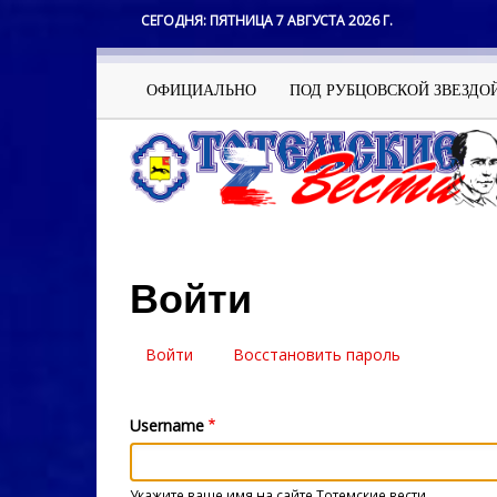
Перейти
СЕГОДНЯ:
ПЯТНИЦА 7 АВГУСТА 2026 Г.
к
основному
содержанию
Основная
ОФИЦИАЛЬНО
ПОД РУБЦОВСКОЙ ЗВЕЗДО
навигация
Войти
Войти
(активная
Восстановить пароль
Главные
вкладка)
вкладки
Username
Укажите ваше имя на сайте Тотемские вести.