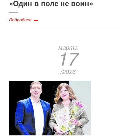
«Один в поле не воин»
Подробнее
марта
17
/2026