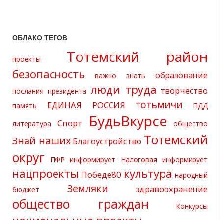
ОБЛАКО ТЕГОВ
Тотемский район
проекты
безопасность
образование
важно знать
люди труда
творчество
послания президента
тотьмичи
ЕДИНАЯ РОССИЯ
память
ПДД
БудьВкурсе
Спорт
литература
общество
Тотемский
Знай наших
Благоустройство
округ
ПФР информирует
Налоговая информирует
нацпроекты
культура
Победе80
народный
Земляки
здравоохранение
бюджет
общество граждан
Конкурсы