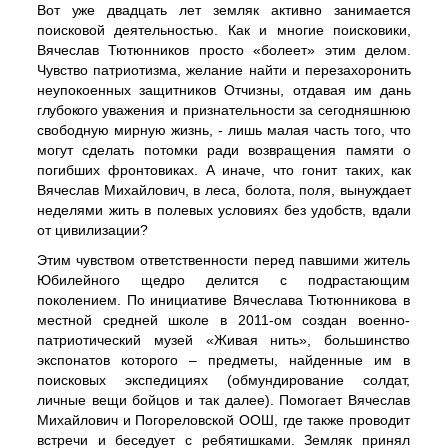
В
от
уже
двадцать лет земляк активно занимается
поисковой деятельностью. Как и многие поисковики,
Вячеслав Тютюнников просто «болеет» этим делом.
Чувство патриотизма, желание найти и перезахоронить
неупокоенных защитников Отчизны, отдавая им дань
глубокого
уважения и признательности за сегодняшнюю
свободную мирную жизнь, - лишь малая часть того, что
могут сделать потомки ради возвращения памяти о
погибших фронтовиках. А иначе, что гонит таких
,
как
Вячеслав Михайлович, в леса, болота, поля, вынуждает
неделями жить в полевых условиях без удобств, вдали
от цивилизации?
Этим чувством ответственности перед павшими житель
Юбилейного щедро делится с подрастающим
поколением. По инициативе Вячеслава Тютюнникова в
местной средней школе в 2011-ом создан военно-
патриотический музей «Живая нить», большинство
экспонатов которого – предметы, найденные им в
поисковых экспедициях (обмундирование солдат,
личные вещи бойцов и так далее). Помогает Вячеслав
Михайлович и Погореловской ООШ, где также проводит
встречи и беседует с ребятишками. Земляк принял