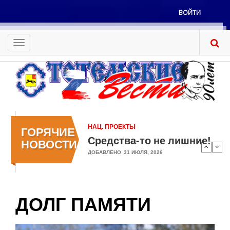
Перейти
ВОЙТИ
к
Меню
основному
учётной
содержанию
Toggle
записи
navigation
пользователя
НАЦ. ПРОЕКТЫ
ГОРЯЧИЕ
Средства-то не лишние!
НОВОСТИ
ДОБАВЛЕНО
31 ИЮЛЯ, 2026
ДОЛГ ПАМЯТИ