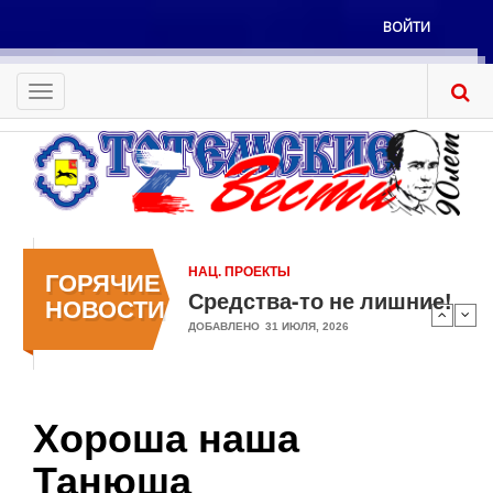
Перейти
ВОЙТИ
к
Меню
основному
учётной
содержанию
Toggle
записи
navigation
пользователя
НАЦ. ПРОЕКТЫ
ГОРЯЧИЕ
Средства-то не лишние!
НОВОСТИ
ДОБАВЛЕНО
31 ИЮЛЯ, 2026
Хороша наша
Танюша