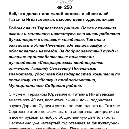
/ 2022
250
Всё, что делает для малой родины и её жителей
Татьяна Игнатьевская, высоко ценят односельчане
Родом она из Тарногского района. После окончания
школы и молочного института всю жизнь работала
бухгалтером в сельском хозяйстве. Так она и
оказалась в Усть-Печеньге, где вышла замуж и
обосновалась навсегда. За добросовестный труд и
высокие производственные показатели
руководство «Северагрогаза» неоднократно
отмечало Татьяну Сергеевну Почётными
грамотами, удостоен благодарностей комитета по
сельскому хозяйству и продовольствию,
Муниципального Собрания района.
С мужем, Германом Юрьевичем, Татьяна Игнатьевская
вместе уже 40 лет, воспитали сына и дочь, подрастает
внучка Дарина. Супруги уже на пенсии, однако по Татьяне
Сергеевне этого не скажешь: она энергична, инициативна
и всеми руками за любую общественную деятельность.
Неслучайно уже четвёртый год отвечает за физкультурно-
оздоровительную работу в Усть-Печеньге: проводит