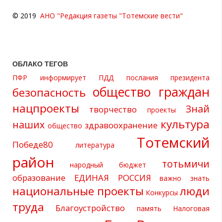
© 2019
АНО "Редакция газеты "Тотемские вести"
ОБЛАКО ТЕГОВ
ПФР информирует
ПДД
послания президента
общество граждан
безопасность
нацпроекты
Знай
творчество
проекты
культура
наших
здравоохранение
общество
Тотемский
Победе80
литература
район
тотьмичи
народный бюджет
образование
ЕДИНАЯ РОССИЯ
важно знать
национальные проекты
люди
Конкурсы
труда
Благоустройство
память
Налоговая