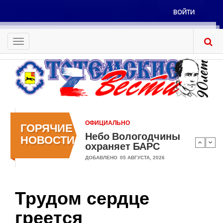
Перейти
ВОЙТИ
к
Меню
основному
учётной
содержанию
Toggle
записи
navigation
пользователя
ОФИЦИАЛЬНО
ГОРЯЧИЕ
Небо Вологодчины
НОВОСТИ
охраняет БАРС
ДОБАВЛЕНО
05 АВГУСТА, 2026
Трудом сердце
греется