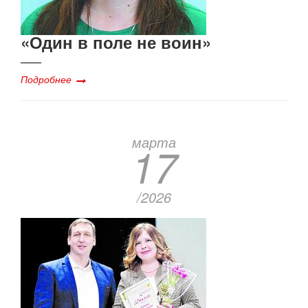
«Один в поле не воин»
Подробнее
марта
17
/2026