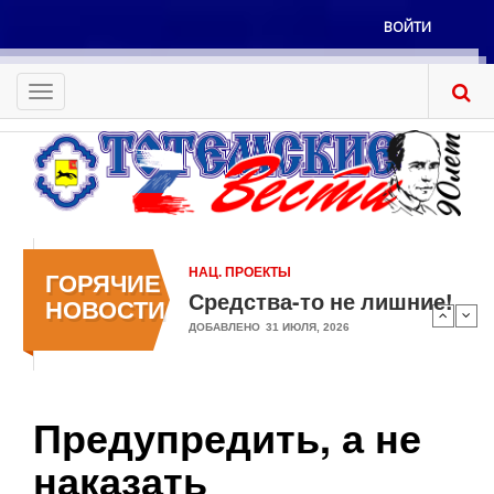
Перейти
ВОЙТИ
к
Меню
основному
учётной
содержанию
Toggle
записи
navigation
пользователя
НАЦ. ПРОЕКТЫ
ГОРЯЧИЕ
Средства-то не лишние!
НОВОСТИ
ДОБАВЛЕНО
31 ИЮЛЯ, 2026
Предупредить, а не
наказать