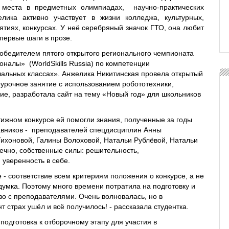
 места в предметных олимпиадах, научно-практических
лика активно участвует в жизни колледжа, культурных,
тиях, конкурсах. У неё серебряный значок ГТО, она любит
первые шаги в прозе.
 победителем пятого открытого регионального чемпионата
оналы» (
WorldSkills
Russia
) по компетенции
альных классах». Анжелика Никитинская провела открытый
еурочное занятие с использованием робототехники,
ие, разработала сайт на тему «Новый год» для школьников
тижном конкурсе ей помогли знания, полученные за годы
авников - преподавателей спецдисциплин Анны
ихоновой, Галины Волоховой, Натальи Рублёвой, Натальи
нечно, собственные силы: решительность,
 уверенность в себе.
 - соответствие всем критериям положения о конкурсе, а не
думка. Поэтому много времени потратила на подготовку и
во с преподавателями. Очень волновалась, но в
 страх ушёл и всё получилось! - рассказала студентка.
подготовка к отборочному этапу для участия в