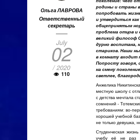
поколение: чего о
родины и страны в
Ольга ЛАВРОВА
попробовать жизнь
Ответственный
и утвердиться как
секретарь
общепринятым норм
проблема отцов и 
великий философ С
July
02
дурно воспитана, 
стариков. Наши ны
в комнату входит 
Попросту говоря, 
/ 2020
на смену поколени
110
светлее, благород
Анжелика Никитинска
местную школу с от
с детства мечтала с
сомнений - Тотемски
требованиям: во-перв
хорошей учебной баз
не только девушка, н
Студенческая жизнь
учебу её не раз 