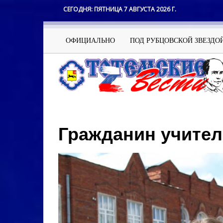
Перейти
СЕГОДНЯ:
ПЯТНИЦА 7 АВГУСТА 2026 Г.
к
основному
содержанию
Основная
ОФИЦИАЛЬНО
ПОД РУБЦОВСКОЙ ЗВЕЗДО
навигация
Гражданин учите