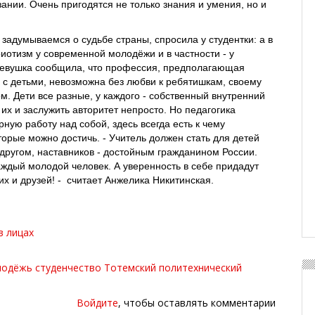
ании. Очень пригодятся не только знания и умения, но и
 задумываемся о судьбе страны, спросила у студентки: а в
иотизм у современной молодёжи и в частности - у
Девушка сообщила, что профессия, предполагающая
с детьми, невозможна без любви к ребятишкам, своему
м. Дети все разные, у каждого - собственный внутренний
их и заслужить авторитет непросто. Но педагогика
ную работу над собой, здесь всегда есть к чему
торые можно достичь. - Учитель должен стать для детей
ругом, наставников - достойным гражданином России.
аждый молодой человек. А уверенность в себе придадут
их и друзей! - считает Анжелика Никитинская.
в лицах
лодёжь
студенчество
Тотемский политехнический
Войдите
, чтобы оставлять комментарии