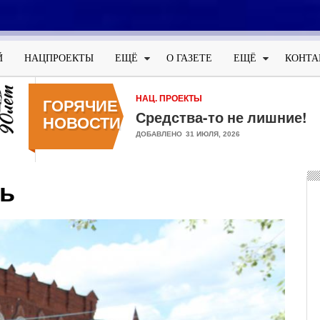
Меню
учётной
Й
НАЦПРОЕКТЫ
ЕЩЁ
О ГАЗЕТЕ
ЕЩЁ
КОНТА
записи
пользователя
НАЦ. ПРОЕКТЫ
ГОРЯЧИЕ
Средства-то не лишние!
НОВОСТИ
ДОБАВЛЕНО
31 ИЮЛЯ, 2026
ль