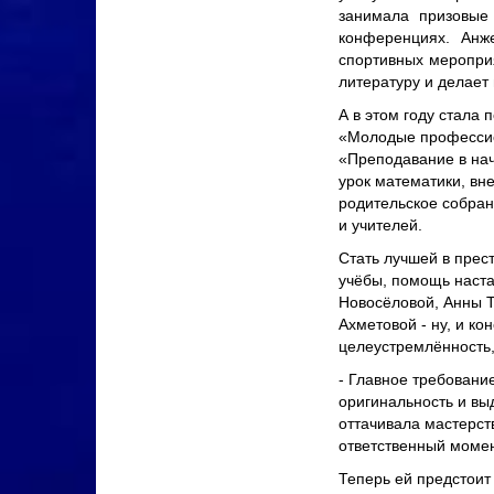
занимала призовые
конференциях. Анже
спортивных мероприя
литературу и делает 
А в этом году стала
«Молодые професси
«Преподавание в нач
урок математики, вн
родительское собран
и учителей.
Стать лучшей в прес
учёбы, помощь наст
Новосёловой, Анны Т
Ахметовой - ну, и ко
целеустремлённость,
- Главное требование
оригинальность и вы
оттачивала мастерст
ответственный момент
Теперь ей предстоит 