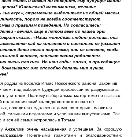
т него ждать и можно ли доверить ему будущее малой
 целом? Юношеский максимализм, желание
 «на вкус», стремление выделиться из общей массы
 личность, порою не всегда соответствуют
ам и правилам поведения. Но согласитесь:
детей - вечная. Ещё в пятом веке до нашей эры
ократ сказал: «Наша молодёжь любит роскошь, она
насмехается над начальством и нисколько не уважает
нешние дети стали тиранами; они не встают, когда
пожилой человек, перечат своим родителям.
они очень плохие». Но шли годы, эпохи, а приходящее
е доказывало: оно способно делать мир лучше,
нее!
я родом из посёлка Игмас Нюксенского района. Закончив
личием, над выбором будущей профессии не раздумывала:
тать учителем. Поэтому выбор альма-матер тоже не вызывал
й политехнический колледж соответствовал её
ых, находится недалеко от дома, во-вторых - славится
ой, сильными педагогами и успешными выпускниками. Так
о и вся её семья устроилась в Тотьме.
 у Анжелики очень насыщенная и успешная. За хорошую
награждали Почётными грамотами и благодарностями: