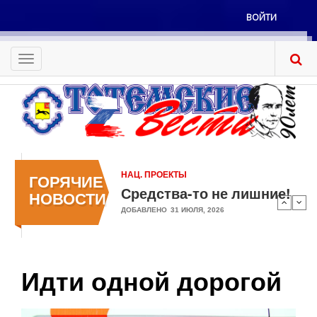
Перейти
ВОЙТИ
к
Меню
основному
учётной
содержанию
Toggle
записи
navigation
пользователя
НАЦ. ПРОЕКТЫ
ГОРЯЧИЕ
Средства-то не лишние!
НОВОСТИ
ДОБАВЛЕНО
31 ИЮЛЯ, 2026
Идти одной дорогой