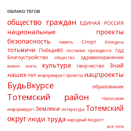
ОБЛАКО ТЕГОВ
общество граждан
ЕДИНАЯ РОССИЯ
национальные проекты
безопасность
Спорт
память
Конкурсы
тотьмичи
Победе80
послания президента
ПДД
Благоустройство
здравоохранение
общество
культура
Знай
творчество
важно знать
нацпроекты
наших
ПФР информирует
проекты
БудьВкурсе
образование
Тотемский район
Налоговая
Тотемский
Земляки
информирует
литература
округ
люди труда
народный бюджет
все теги