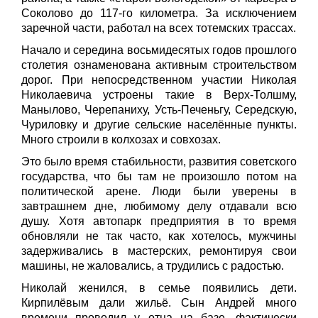
Соколово до 117-го километра. За исключением
заречной части, работал на всех тотемских трассах.
Начало и середина восьмидесятых годов прошлого
столетия ознаменована активным строительством
дорог. При непосредственном участии Николая
Николаевича устроены такие в Верх-Толшму,
Манылово, Черепаниху, Усть-Печеньгу, Середскую,
Чуриловку и другие сельские населённые пункты.
Много строили в колхозах и совхозах.
Это было время стабильности, развития советского
государства, что бы там не произошло потом на
политической арене. Люди были уверены в
завтрашнем дне, любимому делу отдавали всю
душу. Хотя автопарк предприятия в то время
обновляли не так часто, как хотелось, мужчины
задерживались в мастерских, ремонтируя свои
машины, не жаловались, а трудились с радостью.
Николай женился, в семье появились дети.
Кирпилёвым дали жильё. Сын Андрей много
времени проводил у отца на базе, фактически