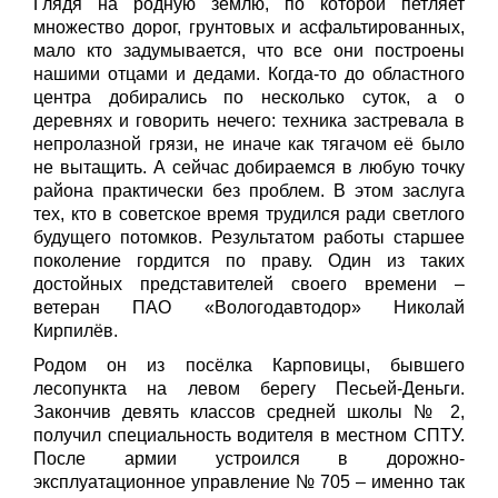
Глядя на родную землю, по которой петляет
множество дорог, грунтовых и асфальтированных,
мало кто задумывается, что все они построены
нашими отцами и дедами. Когда-то до областного
центра добирались по несколько суток, а о
деревнях и говорить нечего: техника застревала в
непролазной грязи, не иначе как тягачом её было
не вытащить. А сейчас добираемся в любую точку
района практически без проблем. В этом заслуга
тех, кто в советское время трудился ради светлого
будущего потомков. Результатом работы старшее
поколение гордится по праву. Один из таких
достойных представителей своего времени –
ветеран ПАО «Вологодавтодор» Николай
Кирпилёв.
Родом он из посёлка Карповицы, бывшего
лесопункта на левом берегу Песьей-Деньги.
Закончив девять классов средней школы № 2,
получил специальность водителя в местном СПТУ.
После армии устроился в дорожно-
эксплуатационное управление № 705 – именно так