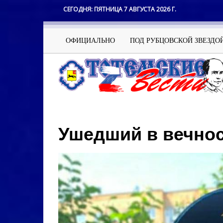
Перейти
СЕГОДНЯ:
ПЯТНИЦА 7 АВГУСТА 2026 Г.
к
основному
содержанию
Основная
ОФИЦИАЛЬНО
ПОД РУБЦОВСКОЙ ЗВЕЗДО
навигация
Ушедший в вечно