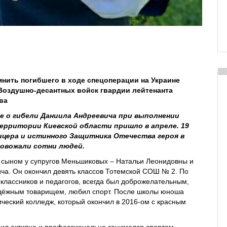
мнить погибшего в ходе спецоперации на Украине
Воздушно-десантных войск гвардии лейтенанта
ва
е о гибели Даниила Андреевича при выполнении
территории Киевской области пришло в апреле. 19
ицера и истинного Защитника Отечества героя в
ровожали сотни людей.
 сыном у супругов Меньшиковых ‒ Натальи Леонидовны и
ча. Он окончил девять классов Тотемской СОШ № 2. По
лассников и педагогов, всегда был доброжелательным,
дёжным товарищем, любил спорт. После школы юноша
ический колледж, который окончил в 2016-ом с красным
ил активно и профессионально занимался спортом,