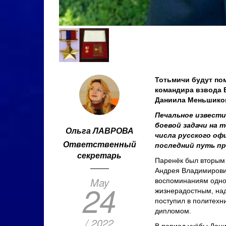
Тотьмичи будут по
командира взвода 
Даниила Меньшико
Печальное извести
боевой задачи на 
Ольга ЛАВРОВА
числа русского оф
Ответственный
последний путь п
секретарь
Паренёк был вторым
Андрея Владимирови
May
воспоминаниям однок
24
жизнерадостным, на
поступил в политехн
дипломом.
/ 2022
В период учёбы Дани