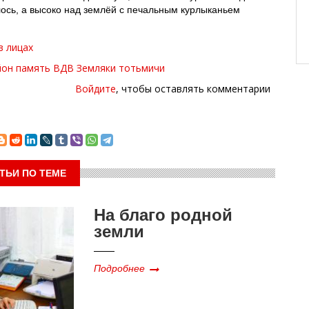
ось, а высоко над землёй с печальным курлыканьем
в лицах
йон
память
ВДВ
Земляки
тотьмичи
Войдите
, чтобы оставлять комментарии
ТЬИ ПО ТЕМЕ
На благо родной
земли
Подробнее