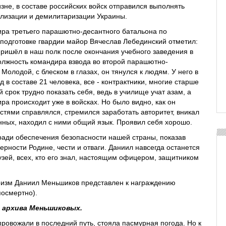
зне, в составе российских войск отправился выполнять
лизации и демилитаризации Украины.
ра третьего парашютно-десантного батальона по
подготовке гвардии майор Вячеслав Лебединский отметил:
ришёл в наш полк после окончания учебного заведения в
олжность командира взвода во второй парашютно-
Молодой, с блеском в глазах, он тянулся к людям. У него в
 в составе 21 человека, все - контрактники, многие старше
ий срок трудно показать себя, ведь в училище учат азам, а
ра происходит уже в войсках. Но было видно, как он
остями справлялся, стремился заработать авторитет, вникал
ных, находил с ними общий язык. Проявил себя хорошо.
ради обеспечения безопасности нашей страны, показав
ерности Родине, чести и отваги. Даниил навсегда останется
узей, всех, кто его знал, настоящим офицером, защитником
оизм Даниил Меньшиков представлен к награждению
осмертно).
 архива Меньшиковых.
провожали в последний путь, стояла пасмурная погода. Но к