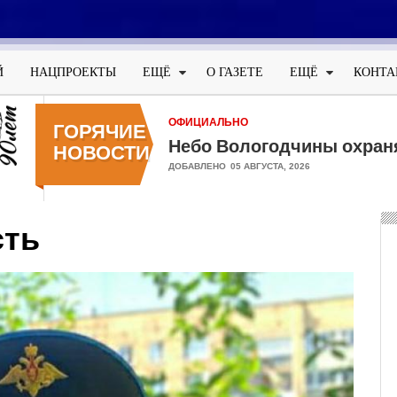
Меню
учётной
Й
НАЦПРОЕКТЫ
ЕЩЁ
О ГАЗЕТЕ
ЕЩЁ
КОНТА
записи
пользователя
ОФИЦИАЛЬНО
ГОРЯЧИЕ
Небо Вологодчины охран
НОВОСТИ
ДОБАВЛЕНО
05 АВГУСТА, 2026
сть