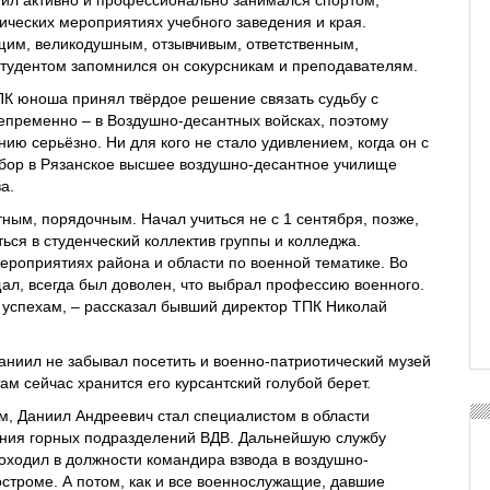
тических мероприятиях учебного заведения и края.
им, великодушным, отзывчивым, ответственным,
тудентом запомнился он сокурсникам и преподавателям.
К юноша принял твёрдое решение связать судьбу с
епременно ‒ в Воздушно-десантных войсках, поэтому
нию серьёзно. Ни для кого не стало удивлением, когда он с
бор в Рязанское высшее воздушно-десантное училище
а.
тным, порядочным. Начал учиться не с 1 сентября, позже,
ься в студенческий коллектив группы и колледжа.
мероприятиях района и области по военной тематике. Во
ал, всегда был доволен, что выбрал профессию военного.
 успехам, ‒ рассказал бывший директор ТПК Николай
Даниил не забывал посетить и военно-патриотический музей
ам сейчас хранится его курсантский голубой берет.
ом, Даниил Андреевич стал специалистом в области
ния горных подразделений ВДВ. Дальнейшую службу
ходил в должности командира взвода в воздушно-
остроме. А потом, как и все военнослужащие, давшие