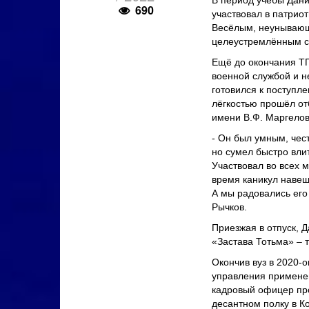
690
участвовал в патрио
Весёлым, неунывающ
целеустремлённым с
Ещё до окончания ТП
военной службой и н
готовился к поступле
лёгкостью прошёл от
имени В.Ф. Маргелов
- Он был умным, чес
но сумел быстро влит
Участвовал во всех 
время каникул навещ
А мы радовались его
Рычков.
Приезжая в отпуск, 
«Застава Тотьма» ‒ т
Окончив вуз в 2020-
управления примене
кадровый офицер про
десантном полку в К