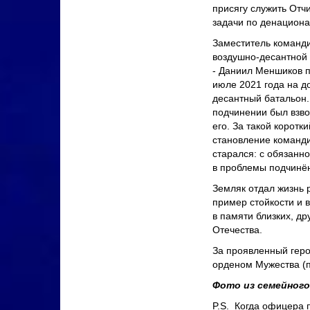
присягу служить Отчи
задачи по денациона
Заместитель команди
воздушно-десантной 
- Даниил Меншиков п
июле 2021 года на д
десантный батальон. 
подчинении был взвод
его. За такой коротк
становление команди
старался: с обязанн
в проблемы подчинён
Земляк отдал жизнь 
пример стойкости и в
в памяти близких, др
Отечества.
За проявленный гер
орденом Мужества (п
Фото из семейного
P.S. Когда офицера 