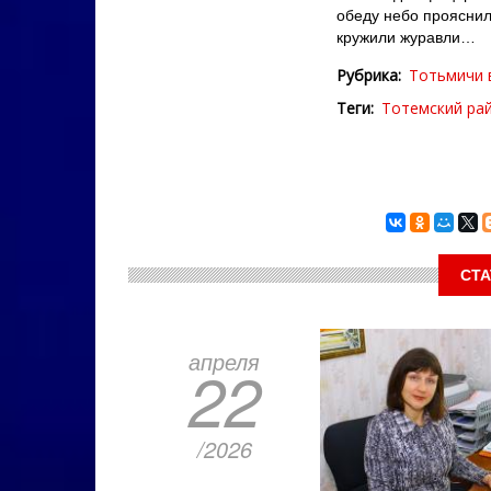
обеду небо прояснил
кружили журавли…
Рубрика
Тотьмичи 
Теги
Тотемский ра
СТА
апреля
22
/2026