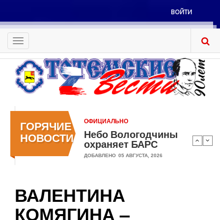
Перейти
ВОЙТИ
к
Меню
основному
учётной
содержанию
Toggle
записи
navigation
пользователя
ОФИЦИАЛЬНО
ГОРЯЧИЕ
Небо Вологодчины
НОВОСТИ
охраняет БАРС
ДОБАВЛЕНО
05 АВГУСТА, 2026
ВАЛЕНТИНА
КОМЯГИНА –