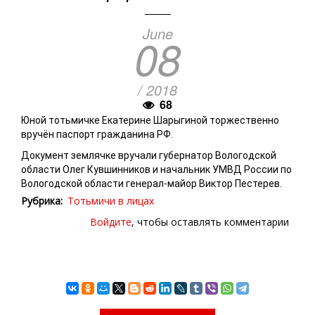
June
08
/ 2018
68
Юной тотьмичке Екатерине Шарыгиной торжественно
вручён паспорт гражданина РФ.
Документ землячке вручали губернатор Вологодской
области Олег Кувшинников и начальник УМВД России по
Вологодской области генерал-майор Виктор Пестерев.
Рубрика
Тотьмичи в лицах
Войдите
, чтобы оставлять комментарии