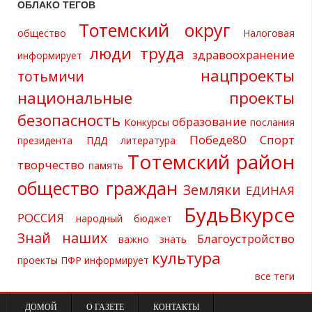
ОБЛАКО ТЕГОВ
Тотемский округ
общество
Налоговая
люди труда
здравоохранение
информирует
нацпроекты
тотьмичи
национальные проекты
безопасность
образование
Конкурсы
послания
Победе80
Спорт
президента
ПДД
литература
Тотемский район
творчество
память
общество граждан
Земляки
ЕДИНАЯ
БудьВкурсе
РОССИЯ
народный бюджет
Знай наших
Благоустройство
важно знать
культура
проекты
ПФР информирует
все теги
ДОМОЙ
О ГАЗЕТЕ
КОНТАКТЫ