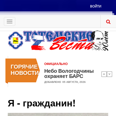
Перейти
ВОЙТИ
к
Меню
основному
учётной
содержанию
Toggle
записи
navigation
пользователя
ОФИЦИАЛЬНО
ГОРЯЧИЕ
Небо Вологодчины
НОВОСТИ
охраняет БАРС
ДОБАВЛЕНО
05 АВГУСТА, 2026
Я - гражданин!