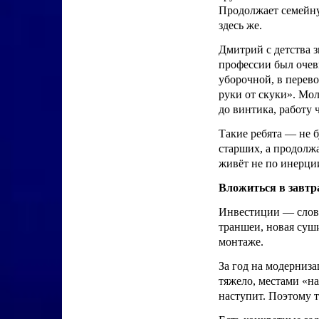
Продолжает семейну
здесь же.
Дмитрий с детства з
профессии был очеви
уборочной, в перево
руки от скуки». Мо
до винтика, работу 
Такие ребята — не 
старших, а продолжа
живёт не по инерции
Вложиться в завтр
Инвестиции — слово
траншеи, новая суши
монтаже.
За год на модерниз
тяжело, местами «на
наступит. Поэтому т