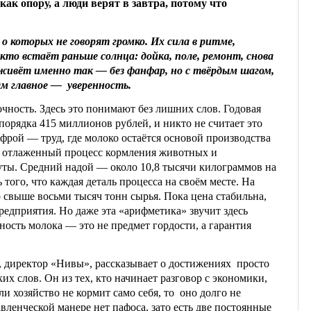
как опору, а люди верят в завтра, потому что
о которых не говорят громко. Их сила в ритме,
кто встаёт раньше солнца: дойка, поле, ремонт, снова
живёт именно так — без фанфар, но с твёрдым шагом,
м главное — уверенность.
чность. Здесь это понимают без лишних слов. Годовая
порядка 415 миллионов рублей, и никто не считает это
фрой — труд, где молоко остаётся основой производства
), отлаженный процесс кормления животных и
ты. Средний надой — около 10,8 тысячи килограммов на
 того, что каждая деталь процесса на своём месте. На
 свыше восьми тысяч тонн сырья. Пока цена стабильна,
предприятия. Но даже эта «арифметика» звучит здесь
ность молока — это не предмет гордости, а гарантия
, директор «Нивы», рассказывает о достижениях просто
их слов. Он из тех, кто начинает разговор с экономики,
сли хозяйство не кормит само себя, то оно долго не
авленческой манере нет пафоса, зато есть две постоянные