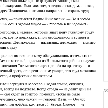
м окончил инженерный факультет Вологодской
й академии. Был завхозом, заведовал складом, а позже,
рея Ивановича, возглавил направление охраны труда.
осто
, — признаётся Вадим Николаевич. —
Но я всегда
чший девиз охраны труда — «Работай и не поранься».
нтролёр, а человек, который знает цену тяжёлому труду.
том, где-то подскажет, а при необходимости встанет в
аторами. Для молодых — наставник, для коллег — пример
ия к делу.
ециалист по техническому обслуживанию, из тех, кто не
Сам не местный, приехал из Никольского района получать
 окончания Тотемского лицея пришёл на практику — и
ченный здесь, стал решающим: увидел, что труд механика
есло, а профессия с характером.
Иван вернулся в Мосеево. Создал семью, обжился,
т, всегда на подхвате. Когда страда — не делит день на
 сам сядет за трактор, поможет, чтобы не было
я чувствую, что нужен
, — говорит Иван. —
От нас
 техника пойдёт, как урожай уберём. Главное — не