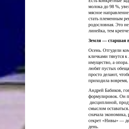
Есть конкретные зад
молока до 98 %, уве
мясное направление
стать племенным реп
родословная. Это не
линейка, тем крепче
Земля — старшая в
Осень. Отгудели ком
кличками тянутся к 
имущество, а опора.
любят пустых обеща
просто делают, чтоб
приходила вовремя, 
Андрей Бабиков, гов
формулировок. Он пр
дисциплиной, проду
смыслом оставаться.
сначала экономика, 
секрет «Нивы» — де
день.