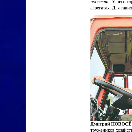
подвести
. У него г
агрегатах. Для таки
Дмитрий НОВОС
тружеников хозяйст