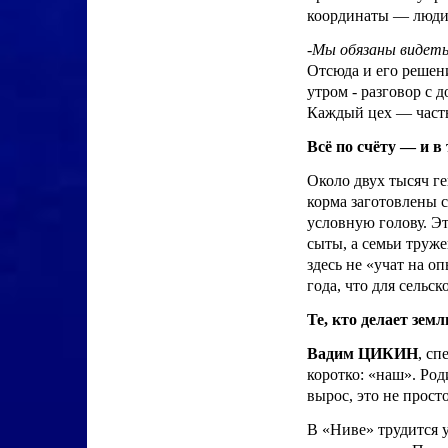
координаты — люди 
-
Мы обязаны видеть
Отсюда и его решени
утром - разговор с 
Каждый цех — часть
Всё по счёту — и в 
Около двух тысяч ге
корма заготовлены 
условную голову. Эт
сыты, а семьи труже
здесь не «учат на о
года, что для сельск
Те, кто делает зем
Вадим ЦИКИН
, сп
коротко: «наш». Роди
вырос, это не просто
В «Ниве» трудится у