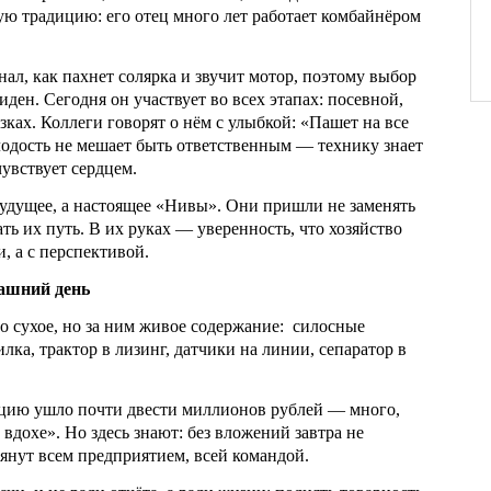
ю традицию: его отец много лет работает комбайнёром
нал, как пахнет солярка и звучит мотор, поэтому выбор
ден. Сегодня он участвует во всех этапах: посевной,
зках. Коллеги говорят о нём с улыбкой: «Пашет на все
лодость не мешает быть ответственным — технику знает
чувствует сердцем.
будущее, а настоящее «Нивы». Они пришли не заменять
ть их путь. В их руках — уверенность, что хозяйство
, а с перспективой.
ашний день
 сухое, но за ним живое содержание: силосные
лка, трактор в лизинг, датчики на линии, сепаратор в
ацию ушло почти двести миллионов рублей — много,
 вдохе». Но здесь знают: без вложений завтра не
янут всем предприятием, всей командой.