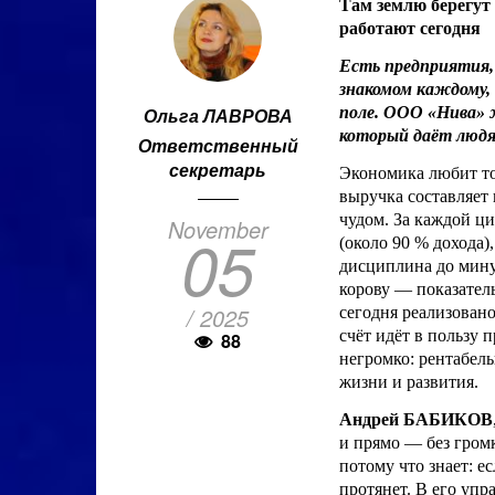
Там землю берегут 
работают сегодня
Есть предприятия, 
знакомом каждому, 
Ольга ЛАВРОВА
поле. ООО «Нива» 
который даёт людя
Ответственный
секретарь
Экономика любит то
выручка составляет 
чудом. За каждой ци
November
05
(около 90 % дохода
дисциплина до мину
корову — показатель
/ 2025
сегодня реализовано
счёт идёт в пользу 
88
негромко: рентабель
жизни и развития.
Андрей БАБИКОВ
и прямо — без громк
потому что знает: е
протянет. В его упр