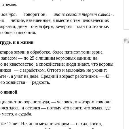
и земля.
 завтра
, — говорит он, —
иначе сегодня теряет смысл
».
я — чёткие, взвешенные, а вместе с тем человеческие:
доярками, днём -обход ферм, вечером - план по технике.
 общего дыхания.
труде, и в жизни
ктаров земли в обработке, более пятисот тонн зерна,
с запасом — по 25 с лишним кормовых единиц на
о не хвастовство, а спокойствие: люди знают, что коровы
ников — с заработком. Оттого и молодёжь не уходит:
пыте», а учат на деле. Средний возраст работников — 43
ого хозяйства — редкость.
лю живой
ециалист по охране труда, — человек, о котором говорят
лся здесь, и остался — потому что верит, что земля, где
 место, а судьба.
же 12 лет. Начинал механизатором — пахал, косил,