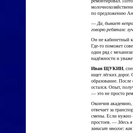
ремонтировал. Пото
молочнохозяйственно
по предложению Анд
—
Да, бывает непр
говорю ребятам: лу
Он не кабинетный ко
Где-то поможет сове
один ряд с механиз
надёжности и уважен
Иван ЩУКИН
, сп
ищет лёгких дорог. 
образование. После
остался. Опыт, полу
— это не просто рем
Окончив академию, 
отвечает за транспор
смены. Если нужно —
простоев. —
Здесь 
зависит многое: как