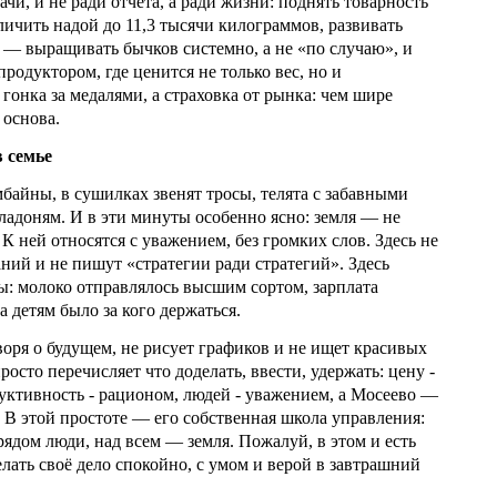
ачи, и не ради отчёта, а ради жизни: поднять товарность
личить надой до 11,3 тысячи килограммов, развивать
 — выращивать бычков системно, а не «по случаю», и
родуктором, где ценится не только вес, но и
 гонка за медалями, а страховка от рынка: чем шире
 основа.
 семье
байны, в сушилках звенят тросы, телята с забавными
ладоням. И в эти минуты особенно ясно: земля — не
 К ней относятся с уважением, без громких слов. Здесь не
ний и не пишут «стратегии ради стратегий». Здесь
ы: молоко отправлялось высшим сортом, зарплата
а детям было за кого держаться.
оря о будущем, не рисует графиков и не ищет красивых
осто перечисляет что доделать, ввести, удержать: цену -
ктивность - рационом, людей - уважением, а Мосеево —
 В этой простоте — его собственная школа управления:
рядом люди, над всем — земля. Пожалуй, в этом и есть
лать своё дело спокойно, с умом и верой в завтрашний