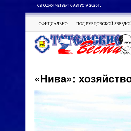
Перейти
СЕГОДНЯ:
ЧЕТВЕРГ 6 АВГУСТА 2026 Г.
к
основному
содержанию
Основная
ОФИЦИАЛЬНО
ПОД РУБЦОВСКОЙ ЗВЕЗДО
навигация
​​​​​​​«Нива»: хозяй