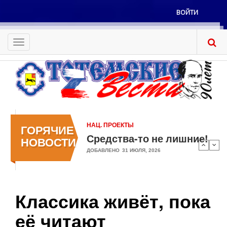
Перейти
ВОЙТИ
к
Меню
основному
учётной
содержанию
Toggle
записи
navigation
пользователя
НАЦ. ПРОЕКТЫ
ГОРЯЧИЕ
Средства-то не лишние!
НОВОСТИ
ДОБАВЛЕНО
31 ИЮЛЯ, 2026
Классика живёт, пока
её читают