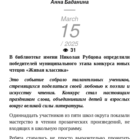
Анна Баданина
March
15
/ 2025
31
В библиотеке имени Николая Рубцова определили
победителей муниципального этапа конкурса юных
чтецов «Живая классика»
Это событие собрало талантливых учеников,
стремящихся поделиться своей любовью к поэзии и
искусству чтения. Конкурс стал настоящим
праздником слова, объединившим детей и взрослых
вокруг великой силы литературы.
Одиннадцать участников из пяти школ округа показали
мастерство в чтении прозаических произведений, не
входящих в школьную программу.
Ребята старались не просто выразительно прочитать