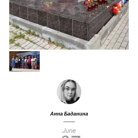
Анна Баданина
June