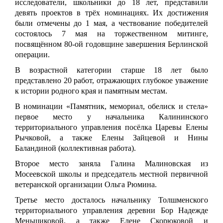
исследователи, школьники до 18 лет, представили
девять проектов в трёх номинациях. Их достижения
были отмечены до 1 мая, а чествование победителей
состоялось 7 мая на торжественном митинге,
посвящённом 80-ой годовщине завершения Берлинской
операции.
В возрастной категории старше 18 лет было
представлено 20 работ, отражающих глубокое уважение
к истории родного края и памятным местам.
В номинации «Памятник, мемориал, обелиск и стела»
первое место у начальника Калининского
территориального управления посёлка Царевы Елены
Рычковой, а также Елены Зайцевой и Нины
Баландиной (коллективная работа).
Второе место заняла Галина Малиновская из
Мосеевской школы и председатель местной первичной
ветеранской организации Ольга Рюмина.
Третье место досталось
начальнику Толшменского
территориального управления деревни Бор Надежде
Меньшиковой, а также Елене Скорюковой и