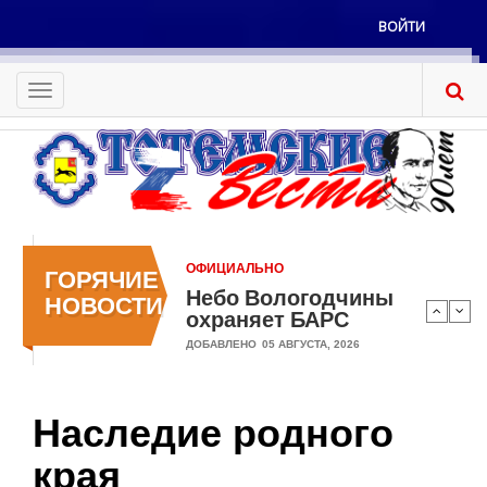
Перейти
ВОЙТИ
к
Меню
основному
учётной
содержанию
Toggle
записи
navigation
пользователя
ОФИЦИАЛЬНО
ГОРЯЧИЕ
Небо Вологодчины
НОВОСТИ
охраняет БАРС
ДОБАВЛЕНО
05 АВГУСТА, 2026
Наследие родного
края