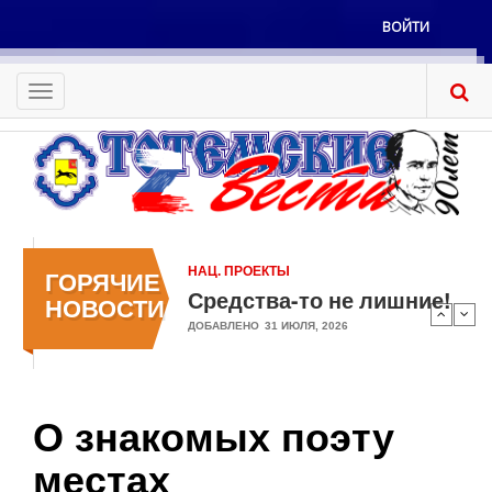
Перейти
ВОЙТИ
к
Меню
основному
учётной
содержанию
Toggle
записи
navigation
пользователя
НАЦ. ПРОЕКТЫ
ГОРЯЧИЕ
Средства-то не лишние!
НОВОСТИ
ДОБАВЛЕНО
31 ИЮЛЯ, 2026
О знакомых поэту
местах