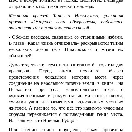
ЦБС и вскоре появятся на полках библиотек, а ещё два
отправились в политехнический колледж.
Местный краевед Татьяна Новосёлова, участник
проекта «Острова свои обогреваем», поделилась
впечатлениями от знакомства с книгой:
- Обожаю рассказы, связанные со старинными избами.
В главе «Какая жизнь отликовала» раскрываются тайны
нескольких домов села Никольского и жизни их
обитателей.
Думается, что эта тема исключительно благодатна для
краеведов. Перед ними появился образец
представления локальной истории места через
соединение на небольшом пятачке земли, в книге - на
Церковной горе села, увлекательного текста с
художественными и документальными фотографиями,
схемами улиц и фрагментами родословных местных
жителей. А главное то, что всё это каким-то чудесным
образом перекликается с поизведениями гения места.
На Толшме - это Николай Рубцов.
При чтении книги ощущаешь, какая проведена