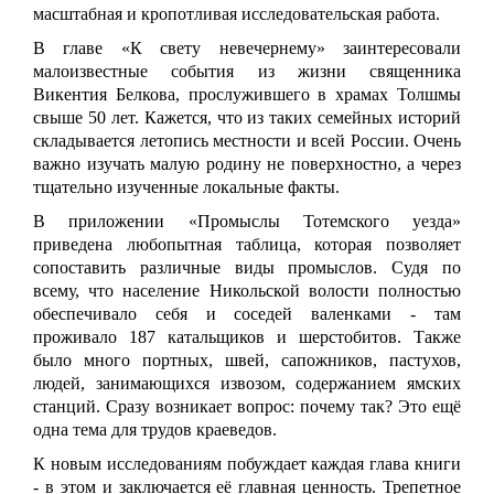
масштабная и кропотливая исследовательская работа.
В главе «К свету невечернему» заинтересовали
малоизвестные события из жизни священника
Викентия Белкова, прослужившего в храмах Толшмы
свыше 50 лет. Кажется, что из таких семейных историй
складывается летопись местности и всей России. Очень
важно изучать малую родину не поверхностно, а через
тщательно изученные локальные факты.
В приложении «Промыслы Тотемского уезда»
приведена любопытная таблица, которая позволяет
сопоставить различные виды промыслов. Судя по
всему, что население Никольской волости полностью
обеспечивало себя и соседей валенками - там
проживало 187 катальщиков и шерстобитов. Также
было много портных, швей, сапожников, пастухов,
людей, занимающихся извозом, содержанием ямских
станций. Сразу возникает вопрос: почему так? Это ещё
одна тема для трудов краеведов.
К новым исследованиям побуждает каждая глава книги
- в этом и заключается её главная ценность. Трепетное