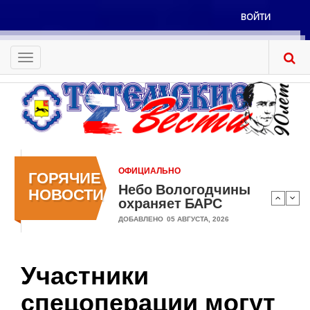
Перейти
ВОЙТИ
к
Меню
основному
учётной
содержанию
Toggle
записи
navigation
пользователя
ОФИЦИАЛЬНО
ГОРЯЧИЕ
Небо Вологодчины
НОВОСТИ
охраняет БАРС
ДОБАВЛЕНО
05 АВГУСТА, 2026
Участники
спецоперации могут