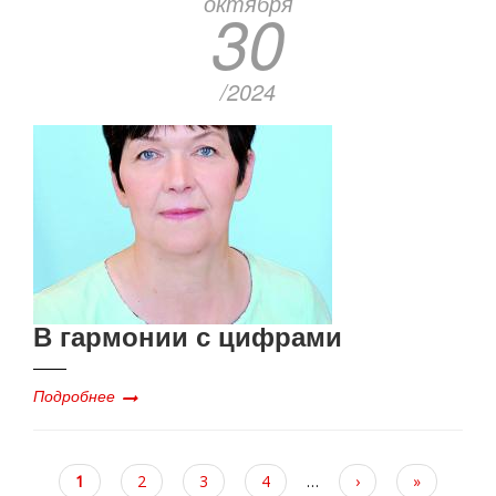
октября
30
/2024
В гармонии с цифрами
Подробнее
Текущая
1
Page
2
Page
3
Page
4
…
Следующая
›
Последняя
»