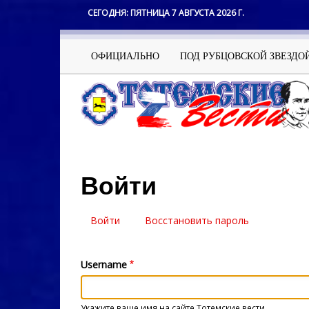
Перейти
СЕГОДНЯ:
ПЯТНИЦА 7 АВГУСТА 2026 Г.
к
основному
содержанию
Основная
ОФИЦИАЛЬНО
ПОД РУБЦОВСКОЙ ЗВЕЗДО
навигация
Войти
Войти
(активная
Восстановить пароль
Главные
вкладка)
вкладки
Username
Укажите ваше имя на сайте Тотемские вести.