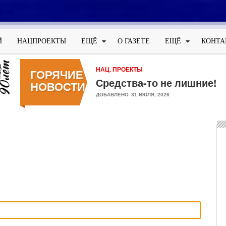
Меню
учётной
Й
НАЦПРОЕКТЫ
ЕЩЁ
О ГАЗЕТЕ
ЕЩЁ
КОНТА
записи
пользователя
НАЦ. ПРОЕКТЫ
ГОРЯЧИЕ
Средства-то не лишние!
НОВОСТИ
ДОБАВЛЕНО
31 ИЮЛЯ, 2026