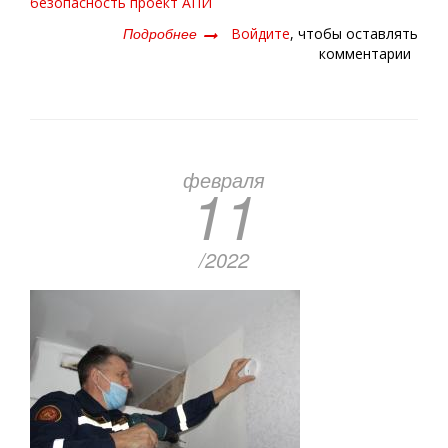
безопасность
проект
АПИ
Подробнее
о
Войдите
, чтобы оставлять
Под
комментарии
крышей
дома
хорошо
февраля
11
/2022