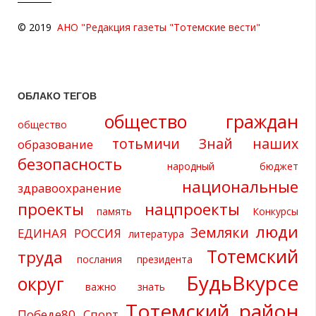
© 2019
АНО "Редакция газеты "Тотемские вести"
ОБЛАКО ТЕГОВ
общество граждан
общество
тотьмичи
Знай наших
образование
безопасность
народный бюджет
национальные
здравоохранение
проекты
нацпроекты
память
Конкурсы
люди
Земляки
ЕДИНАЯ РОССИЯ
литература
Тотемский
труда
послания президента
БудьВкурсе
округ
важно знать
Тотемский район
Победе80
Спорт