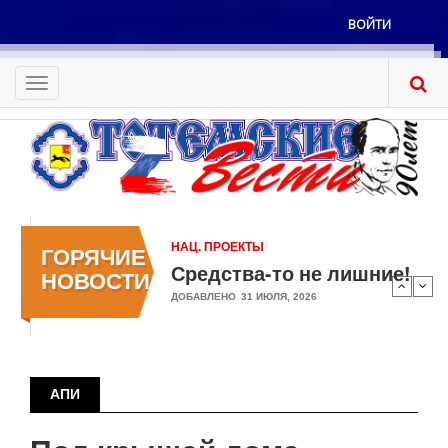
Перейти
ВОЙТИ
к
Меню
основному
учётной
содержанию
Toggle
записи
navigation
пользователя
НАЦ. ПРОЕКТЫ
ГОРЯЧИЕ
Средства-то не лишние!
НОВОСТИ
ДОБАВЛЕНО
31 ИЮЛЯ, 2026
АПИ