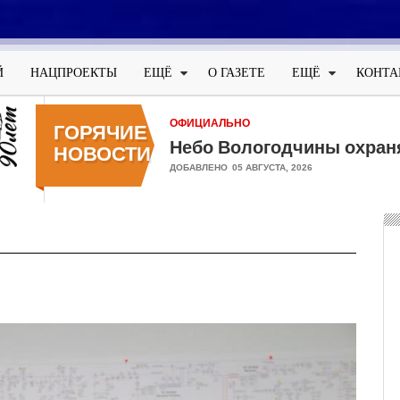
Меню
учётной
Й
НАЦПРОЕКТЫ
ЕЩЁ
О ГАЗЕТЕ
ЕЩЁ
КОНТА
записи
пользователя
ОФИЦИАЛЬНО
ГОРЯЧИЕ
Небо Вологодчины охран
НОВОСТИ
ДОБАВЛЕНО
05 АВГУСТА, 2026