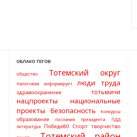
ОБЛАКО ТЕГОВ
Тотемский округ
общество
люди труда
Налоговая информирует
тотьмичи
здравоохранение
нацпроекты
национальные
проекты
безопасность
Конкурсы
образование
послания президента
ПДД
Победе80
Спорт
творчество
литература
Тотемский район