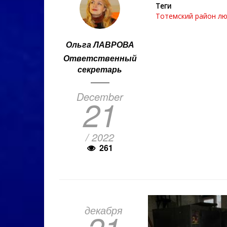
Теги
Тотемский район
лю
Ольга ЛАВРОВА
Ответственный
секретарь
December
21
/ 2022
261
декабря