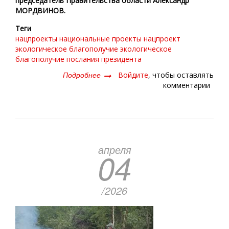
председатель Правительства области Александр
МОРДВИНОВ.
Теги
нацпроекты
национальные проекты
нацпроект
экологическое благополучие
экологическое
благополучие
послания президента
Подробнее
о
Войдите
, чтобы оставлять
Будьте
комментарии
осторожны
апреля
04
/2026