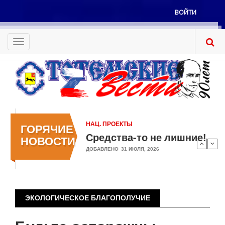
Перейти
ВОЙТИ
к
Меню
основному
учётной
содержанию
Toggle
записи
navigation
пользователя
НАЦ. ПРОЕКТЫ
ГОРЯЧИЕ
Средства-то не лишние!
НОВОСТИ
ДОБАВЛЕНО
31 ИЮЛЯ, 2026
ЭКОЛОГИЧЕСКОЕ БЛАГОПОЛУЧИЕ