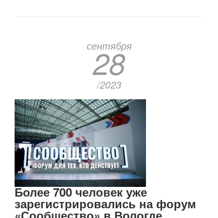
в
ПДД:
правила
для
пешеходов
сентября
28
/2023
Более 700 человек уже
зарегистрировались на форум
«Сообщество» в Вологде