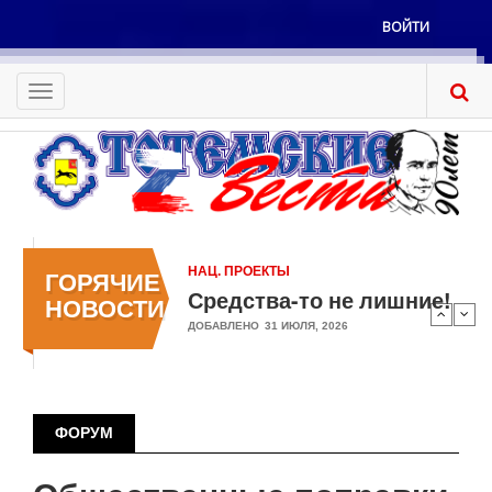
Перейти
ВОЙТИ
к
Меню
основному
учётной
содержанию
Toggle
записи
navigation
пользователя
НАЦ. ПРОЕКТЫ
ГОРЯЧИЕ
Средства-то не лишние!
НОВОСТИ
ДОБАВЛЕНО
31 ИЮЛЯ, 2026
ФОРУМ