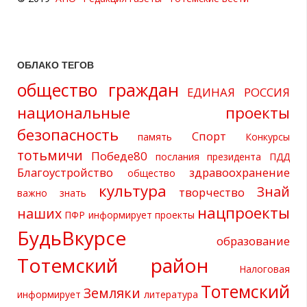
ОБЛАКО ТЕГОВ
общество граждан
ЕДИНАЯ РОССИЯ
национальные проекты
безопасность
Спорт
память
Конкурсы
тотьмичи
Победе80
послания президента
ПДД
Благоустройство
здравоохранение
общество
культура
Знай
творчество
важно знать
нацпроекты
наших
ПФР информирует
проекты
БудьВкурсе
образование
Тотемский район
Налоговая
Тотемский
Земляки
информирует
литература