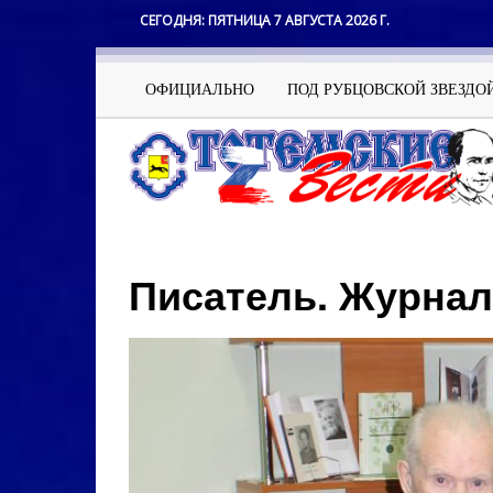
Перейти
СЕГОДНЯ:
ПЯТНИЦА 7 АВГУСТА 2026 Г.
к
основному
содержанию
Основная
ОФИЦИАЛЬНО
ПОД РУБЦОВСКОЙ ЗВЕЗДО
навигация
Писатель. Журнал