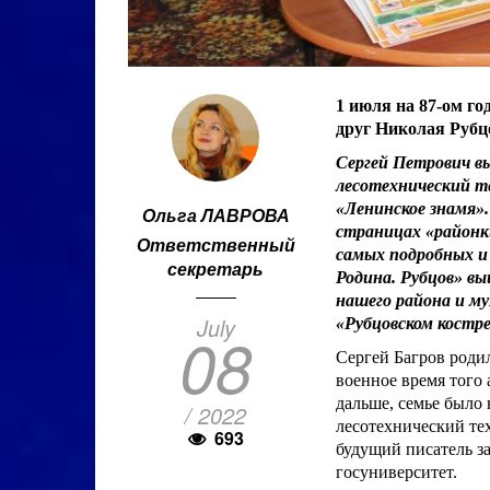
1 июля на 87-ом го
друг Николая Рубц
Сергей Петрович в
лесотехнический т
«Ленинское знамя».
Ольга ЛАВРОВА
страницах «районки
Ответственный
самых подробных и 
секретарь
Родина. Рубцов» вы
нашего района и му
July
«Рубцовском костре
08
Сергей Багров родил
военное время того 
дальше, семье было 
/ 2022
лесотехнический те
693
будущий писатель з
госуниверситет.