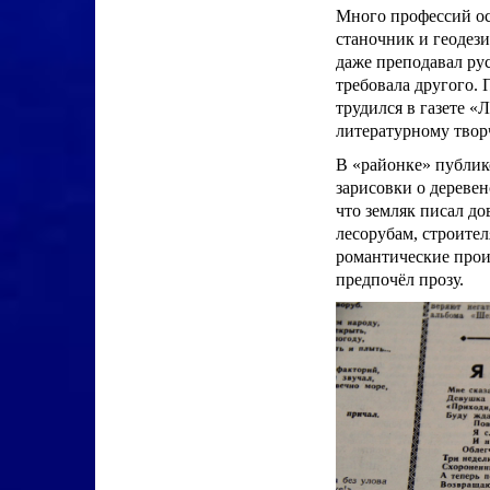
Много профессий ос
станочник и геодези
даже преподавал ру
требовала другого. 
трудился в газете «
литературному творч
В «районке» публик
зарисовки о деревен
что земляк писал до
лесорубам, строител
романтические произ
предпочёл прозу.