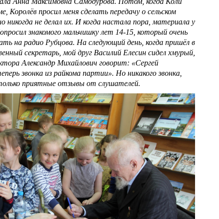
вала Анна Максимовна Самодурова. Потом, когда Коли
е, Королёв просил меня сделать передачу о сельском
ио никогда не делал их. И когда настала пора, материала у
Попросил знакомого мальчишку лет 14-15, который очень
ть на радио Рубцова. На следующий день, когда пришёл в
енный секретарь, мой друг Василий Елесин сидел хмурый,
ктора Александр Михайлович говорит: «Сергей
перь звонка из райкома партии». Но никакого звонка,
а только приятные отзывы от слушателей.