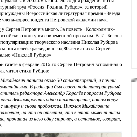
о удалось: в 2005-ом к юбилею со дня рождения поэта
турный труд «Россия. Родина. Рубцов», за который
рисуждены Всероссийская литературная премия «Звезда
е члена-корреспондента Петровской академии наук.
 у Сергея Петровича много. За повесть «Колокольчик»
оссийского конкурса современной прозы им. В. И. Белова
а популяризацию творческого наследия Николая Рубцова
за писателей-краеведов в год 80-летия поэта Сергей
алью «Николай Рубцов».
й газете в феврале 2016-го Сергей Петрович вспоминал о
как читал стихи Рубцов:
 Михайлович написал около 30 стихотворений, и почти
томатийными. В редакции был своего рода литературный
ститель редактора Александр Королёв попросил Рубцова
ачал декламировать одно стихотворение, потом вдруг
л с минуту и снова продолжил. Николая Михайловича
 замолчал, на что он ответил, что в этот момент писал
е, прочитал из него одну строчку, а остальное, говорит,
.