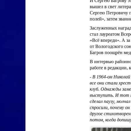
И Сергею Багрову эт
вышел в свет литера
Сергею Петровичу п
полей», затем звани
Заслуженных наград
стал лауреатом Всер
«Всё впереди». А з
от Вологодского сою
Багров поощрён мед
В интервью районно
работе в редакции, 
- В 1964-ом Николай
все они стали хрес
клуб. Однажды заме
выступить. И тот н
сделал паузу, молча
спросили, почему он
другое стихотворени
потом, когда допишу