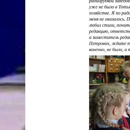
радиорубкой заведо
уже не было в Тотьм
хозяйстве. Я по рад
меня не оказалось. 
любил стихи, почита
редакцию, ответств
а заместитель реда
Петрович, ждите те
конечно, не было, 