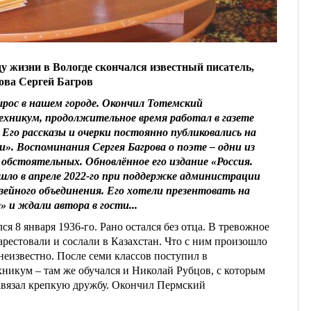
ду жизни в Вологде скончался известный писатель,
ова Сергей Багров
ырос в нашем городе. Окончил Тотемский
ехникум, продолжительное время работал в газете
 Его рассказы и очерки постоянно публиковались на
». Воспоминания Сергея Багрова о поэте – одни из
обстоятельных. Обновлённое его издание «Россия.
шло в апреле 2022-го при поддержке администрации
зейного объединения. Его хотели презентовать на
» и ждали автора в гости...
ся 8 января 1936-го. Рано остался без отца. В тревожное
арестовали и сослали в Казахстан. Что с ним произошло
неизвестно. После семи классов поступил в
хникум – там же обучался и Николай Рубцов, с которым
авязал крепкую дружбу. Окончил Пермский