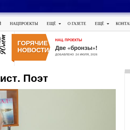
Меню
учётной
Й
НАЦПРОЕКТЫ
ЕЩЁ
О ГАЗЕТЕ
ЕЩЁ
КОНТА
записи
пользователя
НАЦ. ПРОЕКТЫ
ГОРЯЧИЕ
Две «бронзы»!
НОВОСТИ
ДОБАВЛЕНО
24 ИЮЛЯ, 2026
ист. Поэт