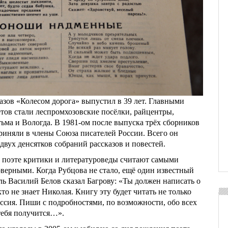
азов «Колесом дорога» выпустил в 39 лет. Главными
ов стали леспромхозовские посёлки, райцентры,
тьма и Вологда. В 1981-ом после выпуска трёх сборников
риняли в члены Союза писателей России. Всего он
вух денсятков собраний рассказов и повестей.
 поэте критики и литературоведы считают самыми
верными. Когда Рубцова не стало, ещё один известный
ль Василий Белов сказал Багрову: «Ты должен написать о
то не знает Николая. Книгу эту будет читать не только
оссия. Пиши с подробностями, по возможности, обо всех
тебя получится…».