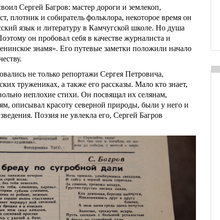
воил Сергей Багров: мастер дороги и землекоп,
ст, плотник и собиратель фольклора, некоторое время он
сский язык и литературу в Камчугской школе. Но душа
Поэтому он пробовал себя в качестве журналиста и
Ленинское знамя». Его путевые заметки положили начало
еству.
овались не только репортажи Сергея Петровича,
ских тружениках, а также его рассказы. Мало кто знает,
вольно неплохие стихи. Он посвящал их селянам,
ям, описывал красоту северной природы, были у него и
ведения. Поэзия не увлекла его, Сергей Багров