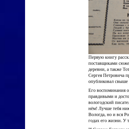
Первую книгу расск
поставщиками сюжет
деревни, а также То
Сергея Петровича п
опубликовал свыше д
Его воспоминания о
правдивыми и досто
вологодский писате
нём! Лучше тебя ник
Вологда, но и вся Р
годах его жизни. У 