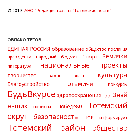
© 2019
АНО "Редакция газеты "Тотемские вести"
ОБЛАКО ТЕГОВ
ЕДИНАЯ РОССИЯ
образование
общество
послания
Земляки
Спорт
президента
народный бюджет
национальные проекты
литература
культура
творчество
важно знать
тотьмичи
Благоустройство
Конкурсы
БудьВкурсе
Знай
здравоохранение
ПДД
Тотемский
наших
Победе80
проекты
округ
безопасность
ПФР информирует
Тотемский район
общество