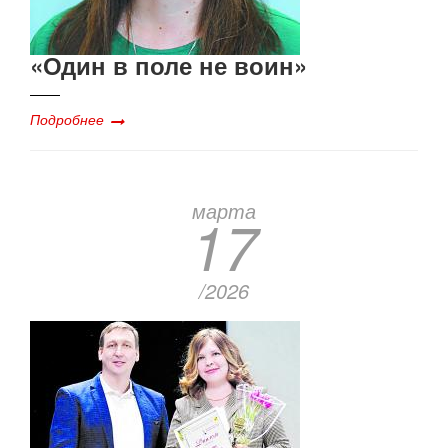
«Один в поле не воин»
Подробнее
марта
17
/2026