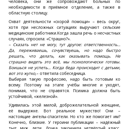
человека, они же сопровождают больных по
необходимости в приёмное отделение, а также в
областную столицу.
Охват деятельности «скорой помощи» – весь округ,
хотя при несложных ситуациях выручают сельские
медицинские работники.Когда зашла речь о несчастных
случаях, спросила: «Страшно?».
–
Сказать нет не могу, тут другое: ответственность…
Да, переживаешь, сочувствуешь, но надо быстро
решать, что делать, как оказывать помощь. Не
страшно видеть это всё, мы психологически готовы.
Боишься не успеть… Когда беда происходит с детьми,
вот это жутко,
– ответила собеседница.
Выбирая такую профессию, надо быть готовым ко
всему. Поэтому на этапе учёбы многие и уходят,
понимая, что не справятся. Психика должна быть
устойчивой, «железной».
Удивилась этой милой, доброжелательной женщине,
её выдержке. Вот реальное мужество! Они –
настоящие ангелы-спасители. Но кто же помогает им?
Конечно, близкие. У героини публикации – надёжный
тыл: муж, дети. Дочка закончила четвёртый класс,