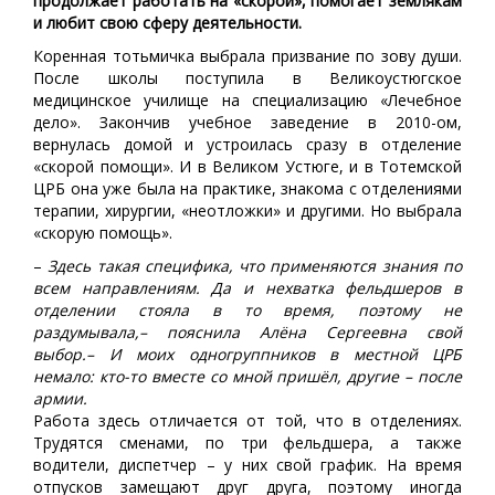
продолжает работать на «скорой», помогает землякам
и любит свою сферу деятельности.
Коренная тотьмичка выбрала призвание по зову души.
После школы поступила в Великоустюгское
медицинское училище на специализацию «Лечебное
дело». Закончив учебное заведение в 2010-ом,
вернулась домой и устроилась сразу в отделение
«скорой помощи». И в Великом Устюге, и в Тотемской
ЦРБ она уже была на практике, знакома с отделениями
терапии, хирургии, «неотложки» и другими. Но выбрала
«скорую помощь».
–
Здесь такая специфика, что применяются знания по
всем направлениям. Да и нехватка фельдшеров в
отделении стояла в то время, поэтому не
раздумывала,– пояснила Алёна Сергеевна свой
выбор.– И моих одногруппников в местной ЦРБ
немало: кто-то вместе со мной пришёл, другие – после
армии.
Работа здесь отличается от той, что в отделениях.
Трудятся сменами, по три фельдшера, а также
водители, диспетчер – у них свой график. На время
отпусков замещают друг друга, поэтому иногда