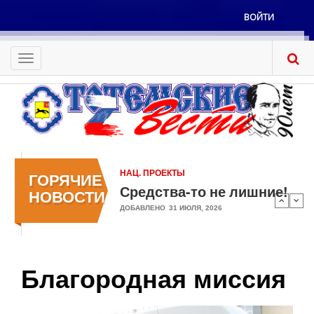
Перейти
ВОЙТИ
к
Меню
основному
учётной
содержанию
Toggle
записи
navigation
пользователя
НАЦ. ПРОЕКТЫ
ГОРЯЧИЕ
Средства-то не лишние!
НОВОСТИ
ДОБАВЛЕНО
31 ИЮЛЯ, 2026
Благородная миссия