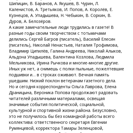
Шипицин, В. Баранов, А. Якушев, В. Чурин, Л.
Каленистов, А. Третьяков, И. Попов, А. Королёв, Е.
Кузнецов, А. Упадышева, Н. Чебыкин, В. Соркин, В.
Дуров, А. Белозёров.
А какие замечательные люди трудились в газете! В
разные годы своим творчеством с тотьмичами
делились Сергей Багров (писатель), Василий Елесин
(писатель), Николай Ненастьев, Наталия Трофимова,
Владимир Ципилёв, Галина Андреева, Николай Алыков,
Альдона Упадышева, Валентина Козлова, Людмила
Мельникова, Ирина Рычкова и многие-многие другие.
Иных уж нет, а снимешь с полки пыльные, пожелтевшие
подшивки и… в строках оживают. Вечная память
ушедшим. Низкий поклон ветеранам газетного дела.
Но и сегодня корреспонденты Ольга Лаврова, Елена
Драницына, Вероника Попова продолжают радовать
читателей различными материалами, освещая
значимые события политической, социальной,
культурной и спортивной жизни района. Безусловно,
это не получилось бы без командной работы всего
коллектива: ответственного секретаря Евгении
Румянцевой, корректора Тамары Зеленцовой,