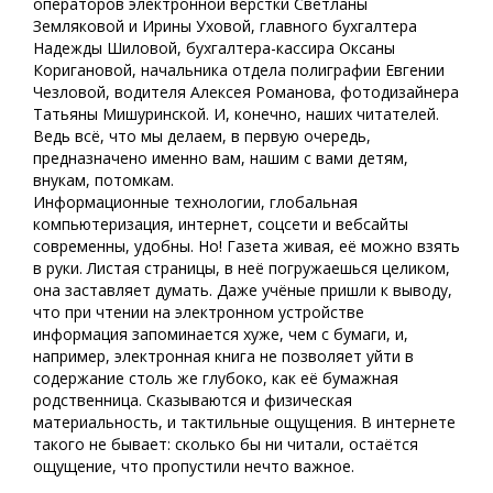
операторов электронной вёрстки Светланы
Земляковой и Ирины Уховой, главного бухгалтера
Надежды Шиловой, бухгалтера-кассира Оксаны
Коригановой, начальника отдела полиграфии Евгении
Чезловой, водителя Алексея Романова, фотодизайнера
Татьяны Мишуринской. И, конечно, наших читателей.
Ведь всё, что мы делаем, в первую очередь,
предназначено именно вам, нашим с вами детям,
внукам, потомкам.
Информационные технологии, глобальная
компьютеризация, интернет, соцсети и вебсайты
современны, удобны. Но! Газета живая, её можно взять
в руки. Листая страницы, в неё погружаешься целиком,
она заставляет думать. Даже учёные пришли к выводу,
что при чтении на электронном устройстве
информация запоминается хуже, чем с бумаги, и,
например, электронная книга не позволяет уйти в
содержание столь же глубоко, как её бумажная
родственница. Сказываются и физическая
материальность, и тактильные ощущения. В интернете
такого не бывает: сколько бы ни читали, остаётся
ощущение, что пропустили нечто важное.