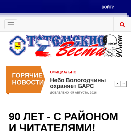
Перейти
ВОЙТИ
к
Меню
основному
учётной
содержанию
Toggle
записи
navigation
пользователя
ОФИЦИАЛЬНО
ГОРЯЧИЕ
Небо Вологодчины
НОВОСТИ
охраняет БАРС
ДОБАВЛЕНО
05 АВГУСТА, 2026
90 ЛЕТ - С РАЙОНОМ
И ЧИТАТЕЛЯМИ!