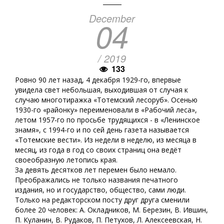
December
04
/ 2019
133
Ровно 90 лет назад, 4 декабря 1929-го, впервые
увидела свет небольшая, выходившая от случая к
случаю многотиражка «Тотемский лесоруб». Осенью
1930-го «районку» переименовали в «Рабочий леса»,
летом 1957-го по просьбе трудящихся - в «Ленинское
знамя», с 1994-го и по сей день газета называется
«Тотемские вести». Из недели в неделю, из месяца в
месяц, из года в год со своих страниц она ведёт
своеобразную летопись края.
За девять десятков лет перемен было немало.
Преображались не только названия печатного
издания, но и государство, общество, сами люди.
Только на редакторском посту друг друга сменили
более 20 человек: А. Окладников, М. Березин, В. Ившин,
П. Куланин, В. Рудаков, П. Петухов, Л. Алексеевская, Н.