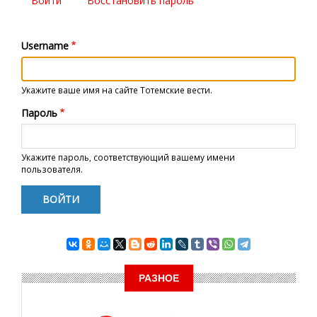
Войти
(активная
Восстановить пароль
Главные
вкладка)
вкладки
Username
Укажите ваше имя на сайте Тотемские вести.
Пароль
Укажите пароль, соответствующий вашему имени
пользователя.
РАЗНОЕ