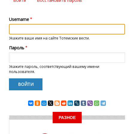
Войти
(активная
Восстановить пароль
Главные
вкладка)
вкладки
Username
Укажите ваше имя на сайте Тотемские вести.
Пароль
Укажите пароль, соответствующий вашему имени
пользователя.
РАЗНОЕ